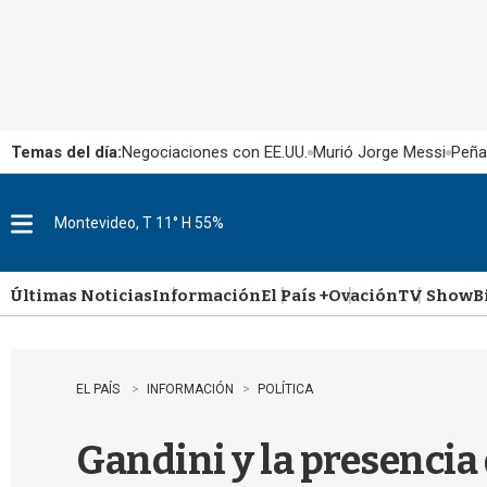
Temas del día:
Negociaciones con EE.UU.
Murió Jorge Messi
Peña
Montevideo, T 11° H 55%
M
e
n
u
Últimas Noticias
Información
El País +
Ovación
TV Show
B
EL PAÍS
INFORMACIÓN
POLÍTICA
Gandini y la presencia