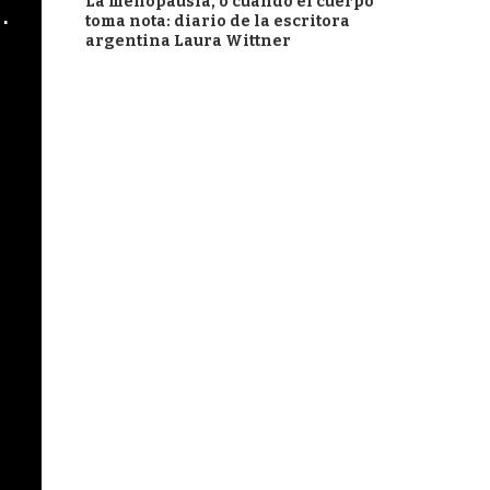
La menopausia, o cuando el cuerpo
cha argentino en "Subrayado"
toma nota: diario de la escritora
argentina Laura Wittner