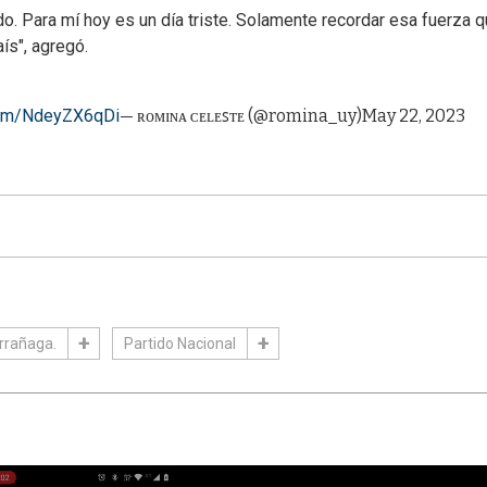
do. Para mí hoy es un día triste. Solamente recordar esa fuerza 
ís", agregó.
.com/NdeyZX6qDi
— ʀᴏᴍɪɴᴀ ᴄᴇʟᴇꜱᴛᴇ (@romina_uy)
May 22, 2023
rrañaga.
Partido Nacional