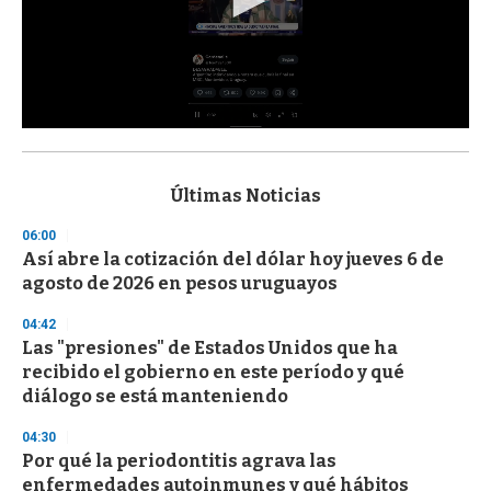
0
s
e
c
Últimas Noticias
o
n
06:00
d
Así abre la cotización del dólar hoy jueves 6 de
s
o
agosto de 2026 en pesos uruguayos
f
3
04:42
3
s
Las "presiones" de Estados Unidos que ha
e
recibido el gobierno en este período y qué
c
diálogo se está manteniendo
o
n
d
04:30
s
Por qué la periodontitis agrava las
enfermedades autoinmunes y qué hábitos