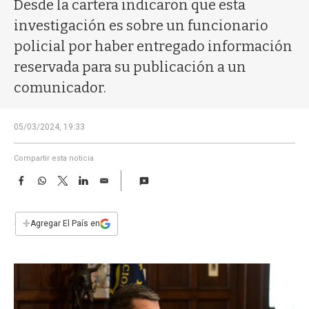
a
Desde la cartera indicaron que esta
investigación es sobre un funcionario
policial por haber entregado información
reservada para su publicación a un
comunicador.
05/03/2024, 19:33
Compartir esta noticia
F
W
T
L
E
a
h
w
i
m
c
a
i
n
a
e
t
t
k
i
+
Agregar El País en
b
s
t
e
l
o
A
e
d
o
p
r
I
k
p
n