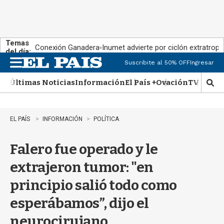
Temas
Conexión Ganadera
Inumet advierte por ciclón extratropi
del día:
Suscribite al 50% OFF
Ingresar
M
e
Últimas Noticias
Información
El País +
Ovación
TV Show
n
M
u
o
s
t
EL PAÍS
INFORMACIÓN
POLÍTICA
r
a
Falero fue operado y le
r
b
extrajeron tumor: "en
�
s
principio salió todo como
q
u
esperábamos”, dijo el
e
d
neurocirujano