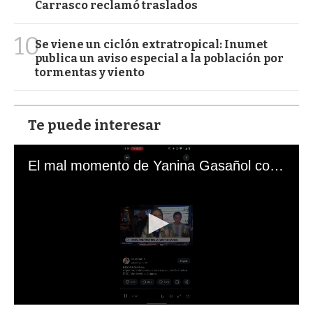
Carrasco reclamó traslados
10
Se viene un ciclón extratropical: Inumet
publica un aviso especial a la población por
tormentas y viento
Te puede interesar
El mal momento de Yanina Gasañol con un hincha argentino en "Subrayado"
0