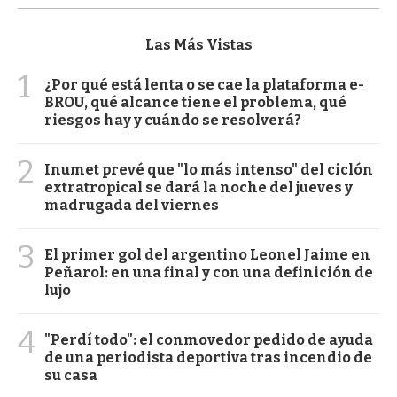
Las Más Vistas
1
¿Por qué está lenta o se cae la plataforma e-
BROU, qué alcance tiene el problema, qué
riesgos hay y cuándo se resolverá?
2
Inumet prevé que "lo más intenso" del ciclón
extratropical se dará la noche del jueves y
madrugada del viernes
3
El primer gol del argentino Leonel Jaime en
Peñarol: en una final y con una definición de
lujo
4
"Perdí todo": el conmovedor pedido de ayuda
de una periodista deportiva tras incendio de
su casa