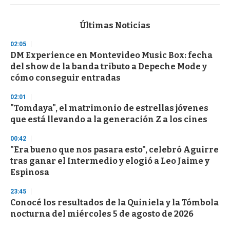
s
e
c
Últimas Noticias
o
n
02:05
d
DM Experience en Montevideo Music Box: fecha
s
o
del show de la banda tributo a Depeche Mode y
f
cómo conseguir entradas
3
3
s
02:01
e
"Tomdaya", el matrimonio de estrellas jóvenes
c
que está llevando a la generación Z a los cines
o
n
d
00:42
s
"Era bueno que nos pasara esto", celebró Aguirre
tras ganar el Intermedio y elogió a Leo Jaime y
Espinosa
23:45
Conocé los resultados de la Quiniela y la Tómbola
nocturna del miércoles 5 de agosto de 2026