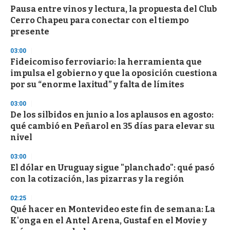
s
Pausa entre vinos y lectura, la propuesta del Club
Cerro Chapeu para conectar con el tiempo
presente
03:00
Fideicomiso ferroviario: la herramienta que
impulsa el gobierno y que la oposición cuestiona
por su “enorme laxitud” y falta de límites
03:00
De los silbidos en junio a los aplausos en agosto:
qué cambió en Peñarol en 35 días para elevar su
nivel
03:00
El dólar en Uruguay sigue "planchado": qué pasó
con la cotización, las pizarras y la región
02:25
Qué hacer en Montevideo este fin de semana: La
K'onga en el Antel Arena, Gustaf en el Movie y