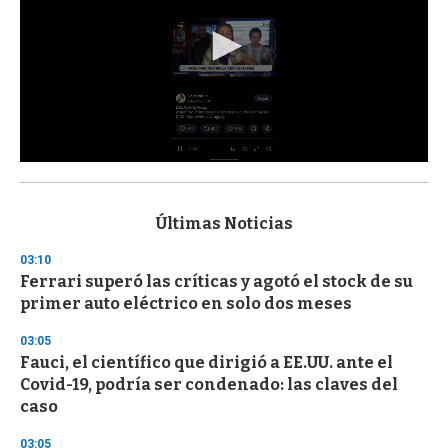
0
s
e
c
Últimas Noticias
o
n
03:10
d
Ferrari superó las críticas y agotó el stock de su
s
o
primer auto eléctrico en solo dos meses
f
3
03:05
3
s
Fauci, el científico que dirigió a EE.UU. ante el
e
Covid-19, podría ser condenado: las claves del
c
caso
o
n
d
03:05