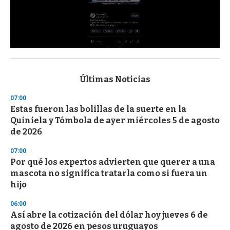
0
s
e
c
Últimas Noticias
o
n
07:00
d
Estas fueron las bolillas de la suerte en la
s
o
Quiniela y Tómbola de ayer miércoles 5 de agosto
f
de 2026
3
3
s
07:00
e
Por qué los expertos advierten que querer a una
c
mascota no significa tratarla como si fuera un
o
n
hijo
d
s
06:00
Así abre la cotización del dólar hoy jueves 6 de
agosto de 2026 en pesos uruguayos