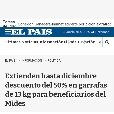
Temas
Conexión Ganadera
Inumet advierte por ciclón extratropi
del día:
Suscribite al 50% OFF
Ingresar
M
e
Últimas Noticias
Información
El País +
Ovación
TV Show
n
M
u
o
s
t
EL PAÍS
INFORMACIÓN
POLÍTICA
r
a
Extienden hasta diciembre
r
b
descuento del 50% en garrafas
�
s
de 13 kg para beneficiarios del
q
u
Mides
e
d