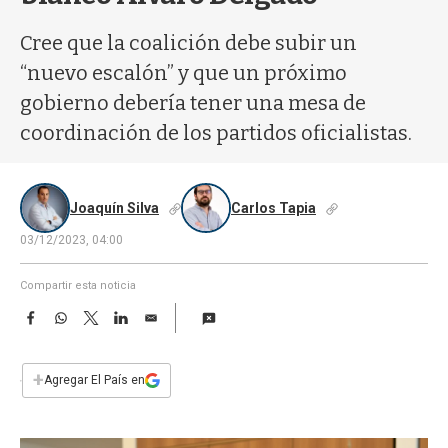
a
Cree que la coalición debe subir un
“nuevo escalón” y que un próximo
gobierno debería tener una mesa de
coordinación de los partidos oficialistas.
Joaquín Silva
Carlos Tapia
03/12/2023, 04:00
Compartir esta noticia
F
W
T
L
E
a
h
w
i
m
c
a
i
n
a
e
t
t
k
i
+
Agregar El País en
b
s
t
e
l
o
A
e
d
o
p
r
I