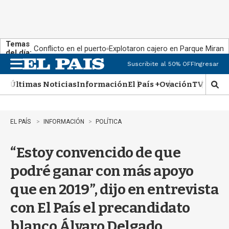
Temas
Conflicto en el puerto
Explotaron cajero en Parque Miram
del día:
Suscribite al 50% OFF
Ingresar
M
e
Últimas Noticias
Información
El País +
Ovación
TV Show
n
M
u
o
s
t
EL PAÍS
INFORMACIÓN
POLÍTICA
r
a
“Estoy convencido de que
r
b
podré ganar con más apoyo
�
s
que en 2019”, dijo en entrevista
q
u
con El País el precandidato
e
d
blanco Álvaro Delgado