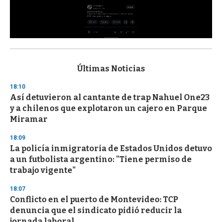
0
s
e
c
Últimas Noticias
o
n
18:10
d
Así detuvieron al cantante de trap Nahuel One23
s
o
y a chilenos que explotaron un cajero en Parque
f
Miramar
3
3
s
18:09
e
La policía inmigratoria de Estados Unidos detuvo
c
a un futbolista argentino: "Tiene permiso de
o
n
trabajo vigente"
d
s
18:07
Conflicto en el puerto de Montevideo: TCP
denuncia que el sindicato pidió reducir la
jornada laboral