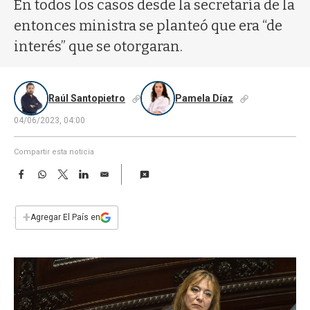
a
En todos los casos desde la secretaría de la
entonces ministra se planteó que era “de
interés” que se otorgaran.
Raúl Santopietro
Pamela Díaz
04/06/2023, 04:00
Compartir esta noticia
F
W
T
L
E
a
h
w
i
m
c
a
i
n
a
e
t
t
k
i
+
Agregar El País en
b
s
t
e
l
o
A
e
d
o
p
r
I
k
p
n