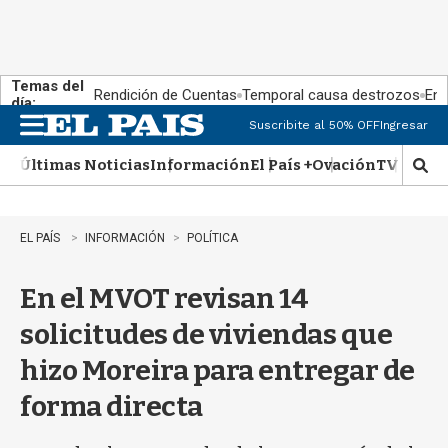
Temas del
Rendición de Cuentas
Temporal causa destrozos
En 
día:
Suscribite al 50% OFF
Ingresar
M
e
Últimas Noticias
Información
El País +
Ovación
TV Show
n
M
u
o
s
t
EL PAÍS
INFORMACIÓN
POLÍTICA
r
a
En el MVOT revisan 14
r
b
solicitudes de viviendas que
�
s
hizo Moreira para entregar de
q
u
forma directa
e
d