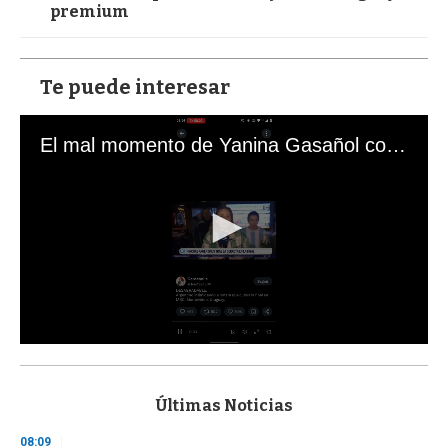
premium
Te puede interesar
El mal momento de Yanina Gasañol con un hincha argentino en "Subrayado"
0
s
e
c
Últimas Noticias
o
n
08:09
d