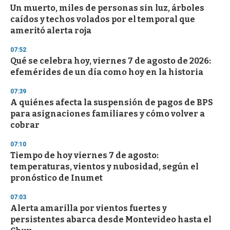
Un muerto, miles de personas sin luz, árboles
s
o
caídos y techos volados por el temporal que
f
ameritó alerta roja
3
3
s
07:52
e
Qué se celebra hoy, viernes 7 de agosto de 2026:
c
efemérides de un día como hoy en la historia
o
n
d
07:39
s
A quiénes afecta la suspensión de pagos de BPS
para asignaciones familiares y cómo volver a
cobrar
07:10
Tiempo de hoy viernes 7 de agosto:
temperaturas, vientos y nubosidad, según el
pronóstico de Inumet
07:03
Alerta amarilla por vientos fuertes y
persistentes abarca desde Montevideo hasta el