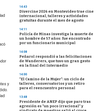
14:43
Divercine 2026 en Montevideo trae cine
dad
internacional, talleres y actividades
gratuitas durante el mes de agosto
14:11
Policía de Minas investiga la muerte de
un hombre de 57 años: fue encontrado
por un funcionario municipal
tacó
14:08
Peñarol respondió a las felicitaciones
ador
de Wanderers, que tuvo un gran gesto
en la final del Intermedio
14:00
"El Camino de la Mujer": un ciclo de
talleres, conversatorios y un retiro
ntes y
para el reencuentro personal
dido.
dad
13:48
Presidente de ANEP dijo que paro tras
agresión es "un poco irracional" y
sindicato de maestros salió al cruce