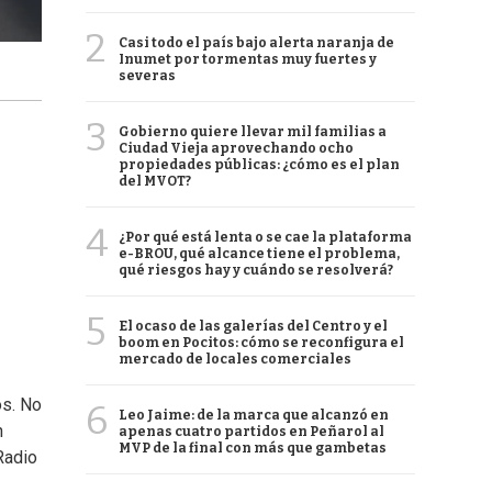
2
Casi todo el país bajo alerta naranja de
Inumet por tormentas muy fuertes y
severas
3
Gobierno quiere llevar mil familias a
Ciudad Vieja aprovechando ocho
propiedades públicas: ¿cómo es el plan
del MVOT?
4
¿Por qué está lenta o se cae la plataforma
e-BROU, qué alcance tiene el problema,
qué riesgos hay y cuándo se resolverá?
5
El ocaso de las galerías del Centro y el
boom en Pocitos: cómo se reconfigura el
mercado de locales comerciales
os. No
6
Leo Jaime: de la marca que alcanzó en
n
apenas cuatro partidos en Peñarol al
MVP de la final con más que gambetas
Radio