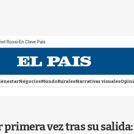
iel Rossi
En Clave País
ienestar
Negocios
Mundo
Rurales
Narrativas visuales
Opin
 primera vez tras su salida: 