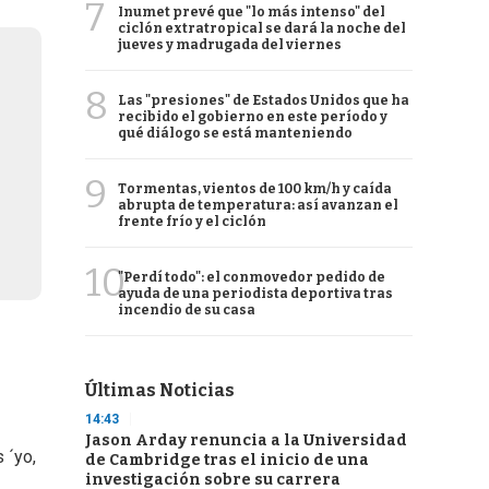
7
Inumet prevé que "lo más intenso" del
ciclón extratropical se dará la noche del
jueves y madrugada del viernes
8
Las "presiones" de Estados Unidos que ha
recibido el gobierno en este período y
qué diálogo se está manteniendo
9
Tormentas, vientos de 100 km/h y caída
abrupta de temperatura: así avanzan el
frente frío y el ciclón
10
"Perdí todo": el conmovedor pedido de
ayuda de una periodista deportiva tras
incendio de su casa
Últimas Noticias
14:43
Jason Arday renuncia a la Universidad
 ´yo,
de Cambridge tras el inicio de una
investigación sobre su carrera