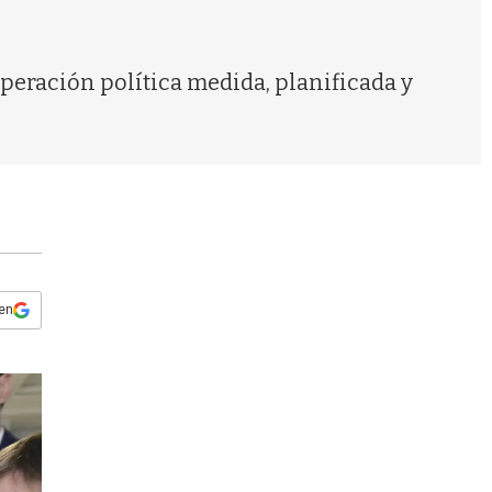
s
q
u
e
peración política medida, planificada y
d
a
 en