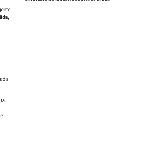
gente,
ida,
ada
ta.
,
le