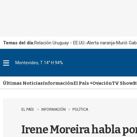
Temas del día:
Relación Uruguay - EE.UU.
Alerta naranja
Murió Gabr
Montevideo, T 14° H 94%
M
e
n
u
Últimas Noticias
Información
El País +
Ovación
TV Show
B
EL PAÍS
INFORMACIÓN
POLÍTICA
Irene Moreira habla por