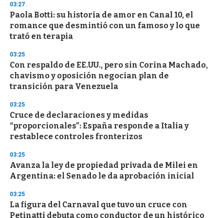
03:27
d
Paola Botti: su historia de amor en Canal 10, el
s
o
romance que desmintió con un famoso y lo que
f
trató en terapia
3
3
s
03:25
e
Con respaldo de EE.UU., pero sin Corina Machado,
c
chavismo y oposición negocian plan de
o
n
transición para Venezuela
d
s
03:25
Cruce de declaraciones y medidas
“proporcionales”: España responde a Italia y
restablece controles fronterizos
03:25
Avanza la ley de propiedad privada de Milei en
Argentina: el Senado le da aprobación inicial
03:25
La figura del Carnaval que tuvo un cruce con
Petinatti debuta como conductor de un histórico