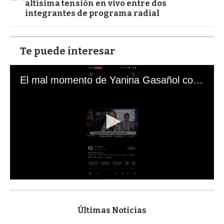
altísima tensión en vivo entre dos
integrantes de programa radial
Te puede interesar
El mal momento de Yanina Gasañol con un hincha argentino en "Subrayado"
0
s
e
c
Últimas Noticias
o
n