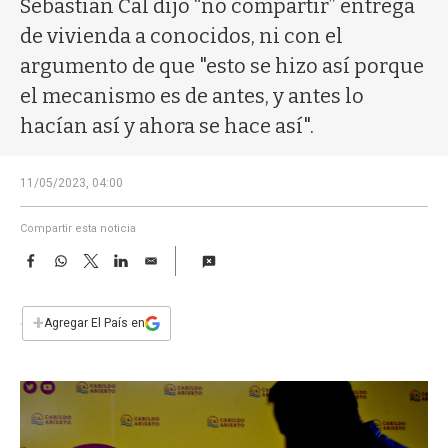
Sebastián Cal dijo “no compartir” entrega
a
de vivienda a conocidos, ni con el
argumento de que "esto se hizo así porque
el mecanismo es de antes, y antes lo
hacían así y ahora se hace así".
11/05/2023, 04:00
Compartir esta noticia
F
W
T
L
E
a
h
w
i
m
c
a
i
n
a
e
t
t
k
i
+
Agregar El País en
b
s
t
e
l
o
A
e
d
o
p
r
I
k
p
n