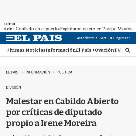
Tema
s del
Conflicto en el puerto
Explotaron cajero en Parque Miramar
día:
Suscribite al 50% OFF
Ingresar
M
e
Últimas Noticias
Información
El País +
Ovación
TV Show
n
M
u
o
s
t
EL PAÍS
INFORMACIÓN
POLÍTICA
r
a
DIVISIÓN
r
b
Malestar en Cabildo Abierto
�
s
por críticas de diputado
q
u
propio a Irene Moreira
e
d