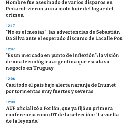
Hombre fue asesinado de varios disparos en
Peñarol: vieron a una moto huir del lugar del
crimen
12:17
"No es el mesías": las advertencias de Sebastián
Da Silva ante el esperado discurso de Lacalle Pou
12:07
"Es un mercado en punto de inflexión": la visión
de una tecnológica argentina que escala su
negocio en Uruguay
12:06
Casi todo el país bajo alerta naranja de Inumet
por tormentas muy fuertes y severas
12:00
AUF oficializó a Forlán, que ya fijó su primera
conferencia como DT de la selección: "La vuelta
de la leyenda"