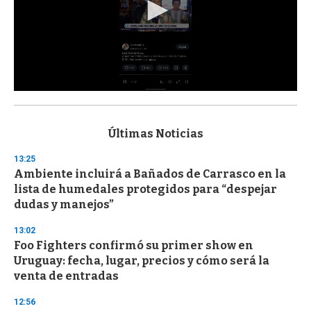
0
s
e
c
Últimas Noticias
o
n
13:25
d
Ambiente incluirá a Bañados de Carrasco en la
s
o
lista de humedales protegidos para “despejar
f
dudas y manejos”
3
3
s
13:02
e
Foo Fighters confirmó su primer show en
c
Uruguay: fecha, lugar, precios y cómo será la
o
n
venta de entradas
d
s
12:56