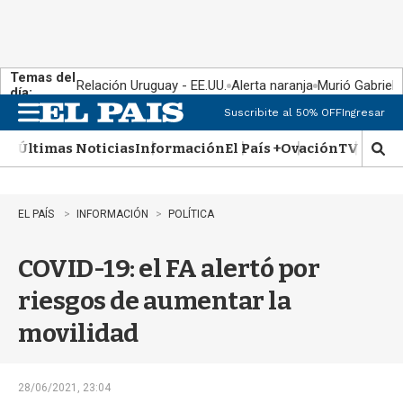
Temas del
Relación Uruguay - EE.UU.
Alerta naranja
Murió Gabriel 
día:
Suscribite al 50% OFF
Ingresar
M
e
Últimas Noticias
Información
El País +
Ovación
TV Show
n
M
u
o
s
t
EL PAÍS
INFORMACIÓN
POLÍTICA
r
a
COVID-19: el FA alertó por
r
b
riesgos de aumentar la
�
s
movilidad
q
u
e
d
28/06/2021, 23:04