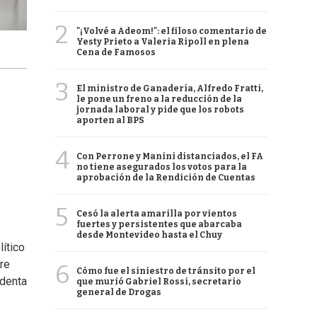
2
"¡Volvé a Adeom!": el filoso comentario de
Yesty Prieto a Valeria Ripoll en plena
Cena de Famosos
3
El ministro de Ganadería, Alfredo Fratti,
le pone un freno a la reducción de la
jornada laboral y pide que los robots
aporten al BPS
4
Con Perrone y Manini distanciados, el FA
no tiene asegurados los votos para la
aprobación de la Rendición de Cuentas
5
Cesó la alerta amarilla por vientos
fuertes y persistentes que abarcaba
desde Montevideo hasta el Chuy
lítico
re
6
Cómo fue el siniestro de tránsito por el
ndenta
que murió Gabriel Rossi, secretario
general de Drogas