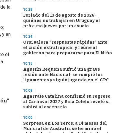
 de la
10:28
Feriado del 13 de agosto de 2026:
quiénes no trabajan en Uruguay el
próximo jueves por un asueto
o:
, y en
10:24
Orsi valora “respuestas rápidas” ante
el ciclón extratropical y reúne al
gobierno para prepararse para El Niño
re el
 a
10:15
Agustín Requena sufrió una grave
lesión ante Nacional: se rompió los
ligamentos y siguió jugando en el GPC
10:08
Agarrate Catalina confirmó su regreso
ión"
al Carnaval 2027 y Rafa Cotelo reveló si
subirá al escenario
10:00
Sorpresa en Los Teros: a 14 meses del
Mundial de Australia se terminó el