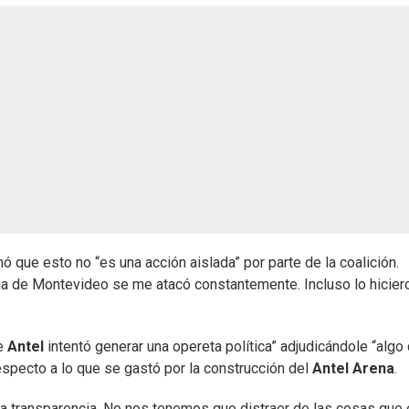
ó que esto no “es una acción aislada” por parte de la coalición.
cia de Montevideo se me atacó constantemente. Incluso lo hicier
de
Antel
intentó generar una opereta política” adjudicándole “algo
respecto a lo que se gastó por la construcción del
Antel Arena
.
 la transparencia. No nos tenemos que distraer de las cosas que