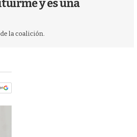
tituirme y es una
s
q
u
e
d
de la coalición.
a
 en