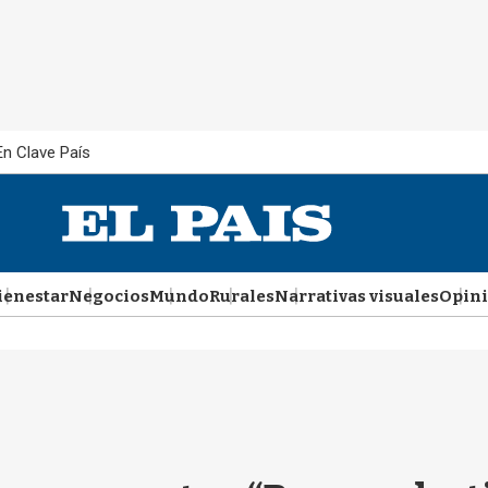
En Clave País
ienestar
Negocios
Mundo
Rurales
Narrativas visuales
Opin