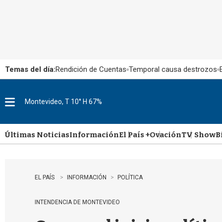
Temas del día:
Rendición de Cuentas
Temporal causa destrozos
Montevideo, T 10° H 67%
M
e
n
u
Últimas Noticias
Información
El País +
Ovación
TV Show
B
EL PAÍS
INFORMACIÓN
POLÍTICA
INTENDENCIA DE MONTEVIDEO