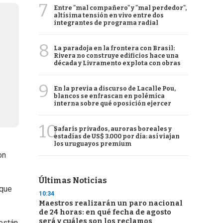
7
Entre "mal compañero" y "mal perdedor",
altísima tensión en vivo entre dos
integrantes de programa radial
8
La paradoja en la frontera con Brasil:
Rivera no construye edificios hace una
década y Livramento explota con obras
9
En la previa a discurso de Lacalle Pou,
blancos se enfrascan en polémica
interna sobre qué oposición ejercer
10
Safaris privados, auroras boreales y
estadías de US$ 3.000 por día: así viajan
los uruguayos premium
on
Últimas Noticias
 que
10:34
Maestros realizarán un paro nacional
de 24 horas: en qué fecha de agosto
será y cuáles son los reclamos
 están