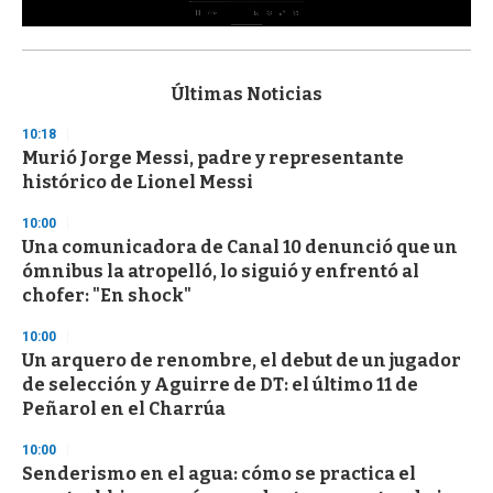
0
s
e
c
Últimas Noticias
o
n
10:18
d
Murió Jorge Messi, padre y representante
s
o
histórico de Lionel Messi
f
3
10:00
3
s
Una comunicadora de Canal 10 denunció que un
e
ómnibus la atropelló, lo siguió y enfrentó al
c
chofer: "En shock"
o
n
d
10:00
s
Un arquero de renombre, el debut de un jugador
de selección y Aguirre de DT: el último 11 de
Peñarol en el Charrúa
10:00
Senderismo en el agua: cómo se practica el