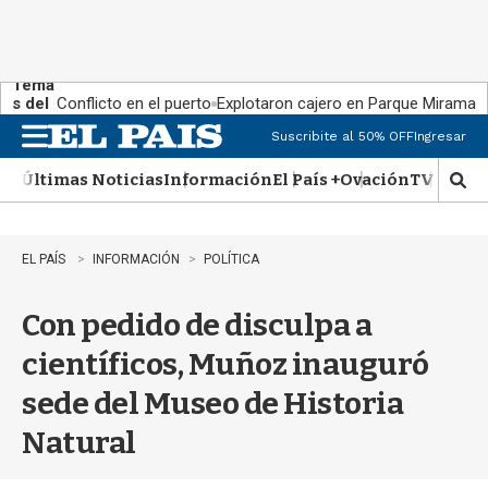
Tema
s del
Conflicto en el puerto
Explotaron cajero en Parque Miramar
día:
Suscribite al 50% OFF
Ingresar
M
e
Últimas Noticias
Información
El País +
Ovación
TV Show
n
M
u
o
s
t
EL PAÍS
INFORMACIÓN
POLÍTICA
r
a
Con pedido de disculpa a
r
b
científicos, Muñoz inauguró
�
s
sede del Museo de Historia
q
u
Natural
e
d