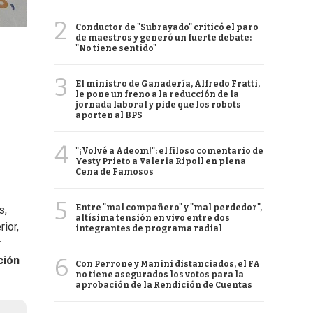
2
Conductor de "Subrayado" criticó el paro
de maestros y generó un fuerte debate:
"No tiene sentido"
3
El ministro de Ganadería, Alfredo Fratti,
le pone un freno a la reducción de la
jornada laboral y pide que los robots
aporten al BPS
4
"¡Volvé a Adeom!": el filoso comentario de
Yesty Prieto a Valeria Ripoll en plena
Cena de Famosos
5
Entre "mal compañero" y "mal perdedor",
s,
altísima tensión en vivo entre dos
ior,
integrantes de programa radial
r
6
ción
Con Perrone y Manini distanciados, el FA
no tiene asegurados los votos para la
aprobación de la Rendición de Cuentas