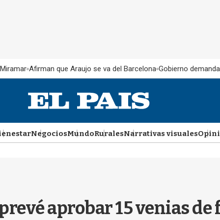
 Miramar
Afirman que Araujo se va del Barcelona
Gobierno demanda
ienestar
Negocios
Mundo
Rurales
Narrativas visuales
Opin
evé aprobar 15 venias de fi