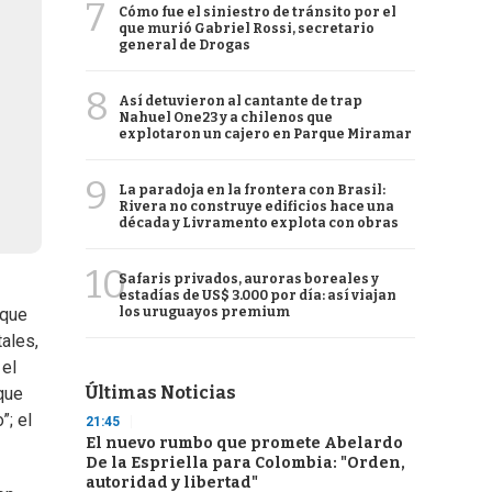
7
Cómo fue el siniestro de tránsito por el
que murió Gabriel Rossi, secretario
general de Drogas
8
Así detuvieron al cantante de trap
Nahuel One23 y a chilenos que
explotaron un cajero en Parque Miramar
9
La paradoja en la frontera con Brasil:
Rivera no construye edificios hace una
década y Livramento explota con obras
10
Safaris privados, auroras boreales y
estadías de US$ 3.000 por día: así viajan
los uruguayos premium
 que
ales,
 el
Últimas Noticias
que
”; el
21:45
El nuevo rumbo que promete Abelardo
De la Espriella para Colombia: "Orden,
autoridad y libertad"