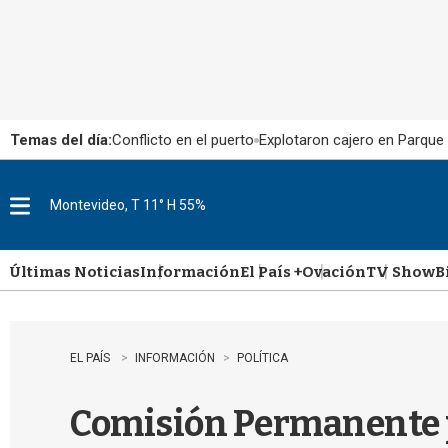
Temas del día:
Conflicto en el puerto
Explotaron cajero en Parque
Montevideo, T 11° H 55%
M
e
n
u
Últimas Noticias
Información
El País +
Ovación
TV Show
B
EL PAÍS
INFORMACIÓN
POLÍTICA
Comisión Permanente pr