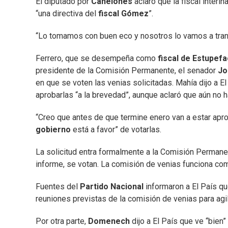
El diputado por
Canelones
aclaró que la fiscal interin
“una directiva del
fiscal Gómez
”.
“Lo tomamos con buen eco y nosotros lo vamos a transmi
Ferrero, que se desempeña como
fiscal de Estupef
presidente de la Comisión Permanente, el senador
Jo
en que se voten las venias solicitadas. Mahía dijo a E
aprobarlas “a la brevedad”, aunque aclaró que aún no 
“Creo que antes de que termine enero van a estar apro
gobierno
está a favor” de votarlas.
La solicitud entra formalmente a la Comisión Permanent
informe, se votan. La comisión de venias funciona c
Fuentes del
Partido Nacional
informaron a El País que
reuniones previstas de la comisión de venias para agil
Por otra parte,
Domenech
dijo a El País que ve “bie