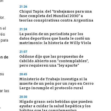
on
21:26
Chiqui Tapia: del "trabajamos para una
fase completa del Mundial 2030" a
or.
teorías conspirativas contra Argentina
n el
21:24
La pasión de un periodista por los
rés
datos deportivos que hasta le costó un
 para
matrimonio: la historia de Willy Viola
21:07
Oddone dijo que las propuestas de
ón de
Cabildo Abierto son "contemplables",
pero requieren una "ley aparte"
 su
20:45
Ministerio de Trabajo investiga si la
muerte de un peón por un rayo en Cerro
Largo incumple el protocolo rural
ar las
20:30
Hígado graso: seis bebidas que pueden
ayudar a cuidar la salud hepática y los
o
hábitos que las complementan