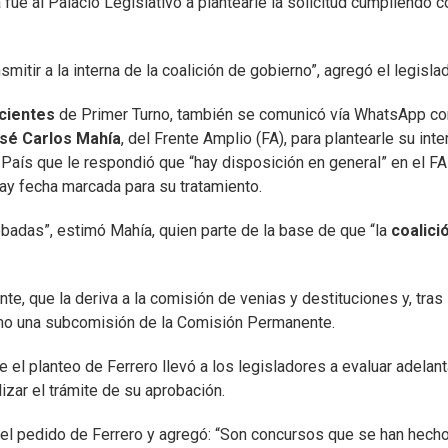
a fue al Palacio Legislativo a plantearle la solicitud cumpliendo c
tir a la interna de la coalición de gobierno”, agregó el legislad
acientes
de Primer Turno, también se comunicó vía WhatsApp co
sé Carlos Mahía
, del Frente Amplio (FA), para plantearle su inte
l País que le respondió que “hay disposición en general” en el FA
hay fecha marcada para su tratamiento.
badas”, estimó Mahía, quien parte de la base de que “la
coalici
e, que la deriva a la comisión de venias y destituciones y, tras
omo una subcomisión de la Comisión Permanente.
 el planteo de Ferrero llevó a los legisladores a evaluar adelant
izar el trámite de su aprobación.
n” el pedido de Ferrero y agregó: “Son concursos que se han hech