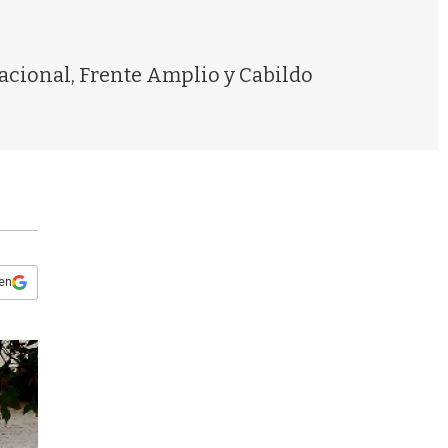
s
q
u
e
Nacional, Frente Amplio y Cabildo
d
a
 en