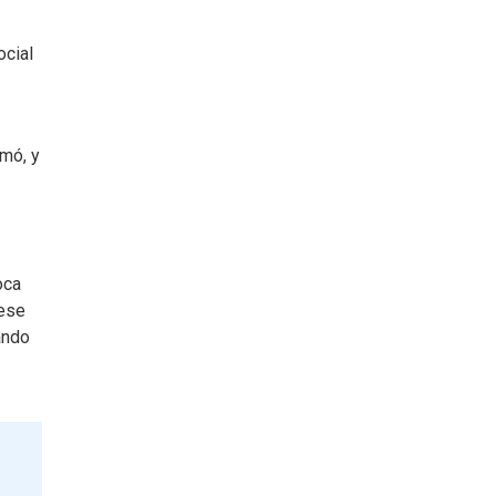
ocial
rmó, y
oca
 ese
ando