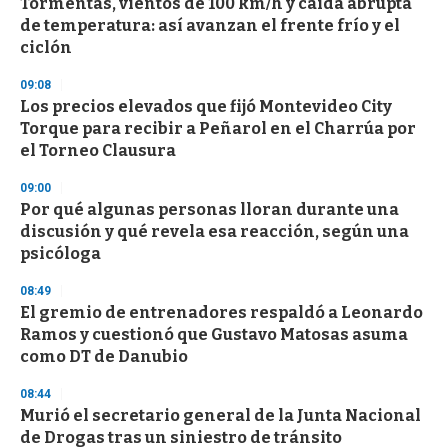
Tormentas, vientos de 100 km/h y caída abrupta
c
de temperatura: así avanzan el frente frío y el
o
n
ciclón
d
s
09:08
Los precios elevados que fijó Montevideo City
Torque para recibir a Peñarol en el Charrúa por
el Torneo Clausura
09:00
Por qué algunas personas lloran durante una
discusión y qué revela esa reacción, según una
psicóloga
08:49
El gremio de entrenadores respaldó a Leonardo
Ramos y cuestionó que Gustavo Matosas asuma
como DT de Danubio
08:44
Murió el secretario general de la Junta Nacional
de Drogas tras un siniestro de tránsito