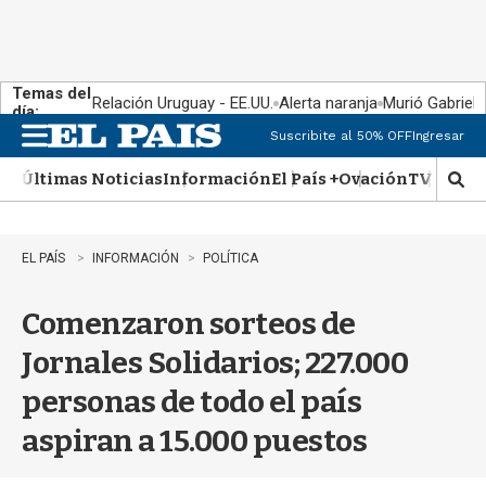
Temas del
Relación Uruguay - EE.UU.
Alerta naranja
Murió Gabriel 
día:
Suscribite al 50% OFF
Ingresar
M
e
Últimas Noticias
Información
El País +
Ovación
TV Show
n
M
u
o
s
t
EL PAÍS
INFORMACIÓN
POLÍTICA
r
a
Comenzaron sorteos de
r
b
Jornales Solidarios; 227.000
�
s
personas de todo el país
q
u
aspiran a 15.000 puestos
e
d