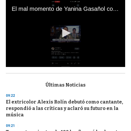
El mal momento de Yanina Gasañol con un hincha argentino en "Subrayado"
0
s
e
c
Últimas Noticias
o
n
09:22
d
El extricolor Alexis Rolín debutó como cantante,
s
o
respondió a las críticas y aclaró su futuro en la
f
música
3
3
s
09:21
e