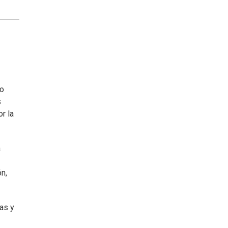
io
s
r la
a
n,
as y