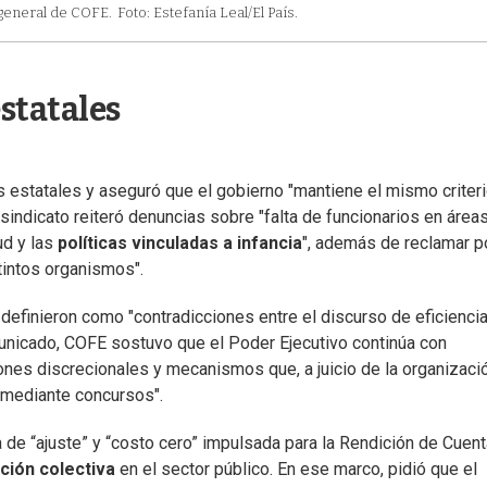
 general de COFE.
Foto: Estefanía Leal/El País.
statales
s estatales y aseguró que el gobierno "mantiene el mismo criter
 sindicato reiteró denuncias sobre "falta de funcionarios en área
ud y las
políticas vinculadas a infancia
", además de reclamar po
tintos organismos".
 definieron como "contradicciones entre el discurso de eficienci
municado, COFE sostuvo que el Poder Ejecutivo continúa con
es discrecionales y mecanismos que, a juicio de la organizació
o mediante concursos".
 de “ajuste” y “costo cero” impulsada para la Rendición de Cuent
ción colectiva
en el sector público. En ese marco, pidió que el