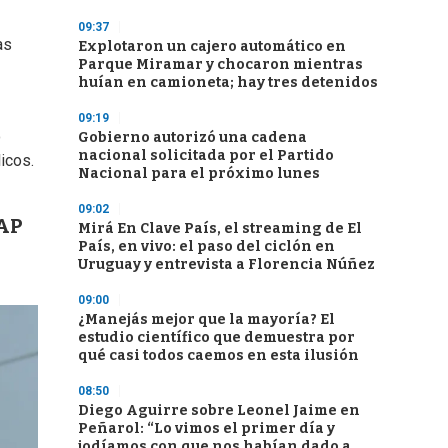
09:37
as
Explotaron un cajero automático en
Parque Miramar y chocaron mientras
huían en camioneta; hay tres detenidos
09:19
o
Gobierno autorizó una cadena
nacional solicitada por el Partido
icos.
Nacional para el próximo lunes
09:02
FAP
Mirá En Clave País, el streaming de El
País, en vivo: el paso del ciclón en
Uruguay y entrevista a Florencia Núñez
09:00
¿Manejás mejor que la mayoría? El
estudio científico que demuestra por
qué casi todos caemos en esta ilusión
08:50
Diego Aguirre sobre Leonel Jaime en
Peñarol: “Lo vimos el primer día y
jodíamos con que nos habían dado a