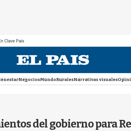
En Clave País
ienestar
Negocios
Mundo
Rurales
Narrativas visuales
Opin
entos del gobierno para Re