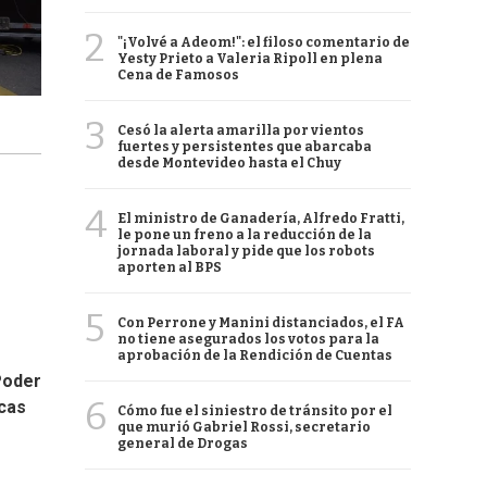
2
"¡Volvé a Adeom!": el filoso comentario de
Yesty Prieto a Valeria Ripoll en plena
Cena de Famosos
3
Cesó la alerta amarilla por vientos
fuertes y persistentes que abarcaba
desde Montevideo hasta el Chuy
4
El ministro de Ganadería, Alfredo Fratti,
le pone un freno a la reducción de la
jornada laboral y pide que los robots
aporten al BPS
5
Con Perrone y Manini distanciados, el FA
no tiene asegurados los votos para la
aprobación de la Rendición de Cuentas
Poder
6
icas
Cómo fue el siniestro de tránsito por el
que murió Gabriel Rossi, secretario
general de Drogas