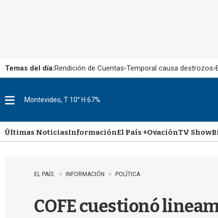
Temas del día:
Rendición de Cuentas
Temporal causa destrozos
Montevideo, T 10° H 67%
M
e
n
u
Últimas Noticias
Información
El País +
Ovación
TV Show
B
EL PAÍS
INFORMACIÓN
POLÍTICA
COFE cuestionó lineami