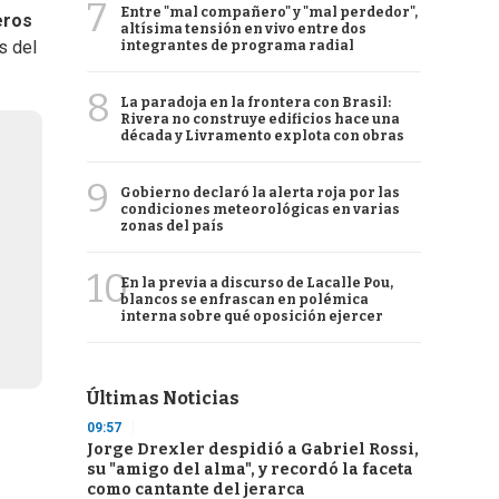
7
Entre "mal compañero" y "mal perdedor",
eros
altísima tensión en vivo entre dos
s del
integrantes de programa radial
8
La paradoja en la frontera con Brasil:
Rivera no construye edificios hace una
década y Livramento explota con obras
9
Gobierno declaró la alerta roja por las
condiciones meteorológicas en varias
zonas del país
10
En la previa a discurso de Lacalle Pou,
blancos se enfrascan en polémica
interna sobre qué oposición ejercer
Últimas Noticias
09:57
Jorge Drexler despidió a Gabriel Rossi,
su "amigo del alma", y recordó la faceta
como cantante del jerarca