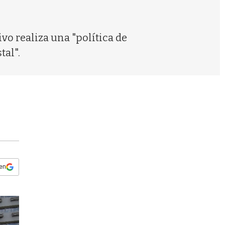
s
q
u
e
vo realiza una "política de
d
tal".
a
 en