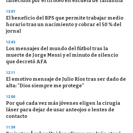
fallecidos por el tiroteo en escuela de Tailandia
o
n
d
13:07
s
El beneficio del BPS que permite trabajar medio
horario tras un nacimiento y cobrar el 50 % del
jornal
12:43
Los mensajes del mundo del fútbol tras la
muerte de Jorge Messi y el minuto de silencio
que decretó AFA
12:11
El emotivo mensaje de Julio Ríos tras ser dado de
alta: "Dios siempre me protege"
12:00
Por qué cada vez más jóvenes eligen la cirugía
láser para dejar de usar anteojos o lentes de
contacto
11:59