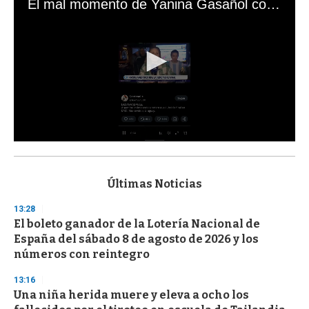
El mal momento de Yanina Gasañol con un hincha argentino en "Subrayado"
0
s
e
c
Últimas Noticias
o
n
13:28
d
El boleto ganador de la Lotería Nacional de
s
o
España del sábado 8 de agosto de 2026 y los
f
números con reintegro
3
3
s
13:16
e
Una niña herida muere y eleva a ocho los
c