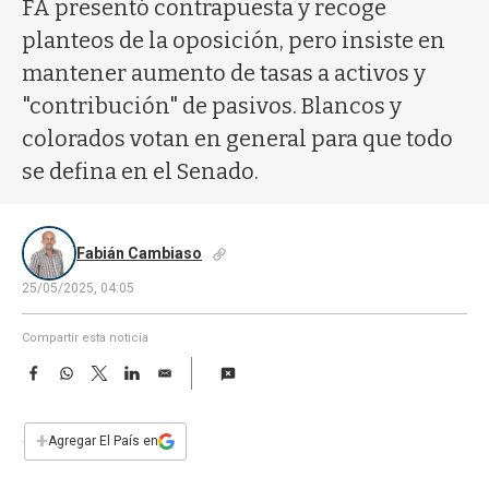
a
FA presentó contrapuesta y recoge
planteos de la oposición, pero insiste en
mantener aumento de tasas a activos y
"contribución" de pasivos. Blancos y
colorados votan en general para que todo
se defina en el Senado.
Fabián Cambiaso
25/05/2025, 04:05
Compartir esta noticia
F
W
T
L
E
a
h
w
i
m
c
a
i
n
a
e
t
t
k
i
+
Agregar El País en
b
s
t
e
l
o
A
e
d