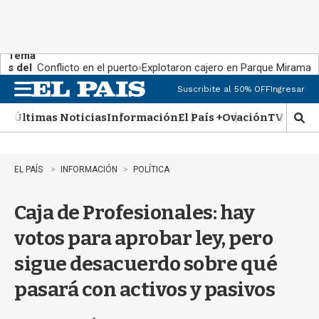
Tema
s del
Conflicto en el puerto
Explotaron cajero en Parque Miramar
día:
Suscribite al 50% OFF
Ingresar
M
e
Últimas Noticias
Información
El País +
Ovación
TV Show
n
M
u
o
s
t
EL PAÍS
INFORMACIÓN
POLÍTICA
r
a
Caja de Profesionales: hay
r
b
votos para aprobar ley, pero
�
s
sigue desacuerdo sobre qué
q
u
pasará con activos y pasivos
e
d