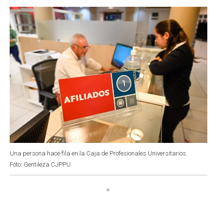
o
p
r
I
k
p
n
Una persona hace fila en la Caja de Profesionales Universitarios.
Foto: Gentileza CJPPU