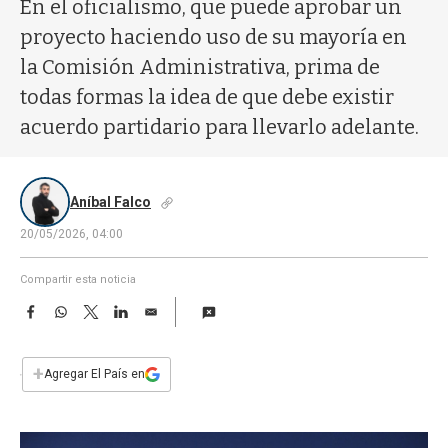
a
En el oficialismo, que puede aprobar un
proyecto haciendo uso de su mayoría en
la Comisión Administrativa, prima de
todas formas la idea de que debe existir
acuerdo partidario para llevarlo adelante.
Aníbal Falco
20/05/2026, 04:00
Compartir esta noticia
F
W
T
L
E
a
h
w
i
m
c
a
i
n
a
e
t
t
k
i
+
Agregar El País en
b
s
t
e
l
o
A
e
d
o
p
r
I
k
p
n