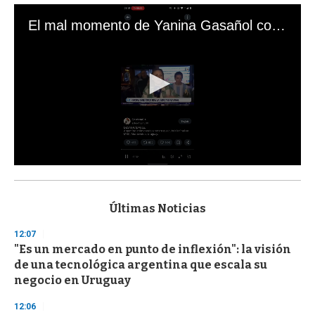
El mal momento de Yanina Gasañol con un hincha argentino en "Subrayado"
0
s
e
c
Últimas Noticias
o
n
12:07
d
"Es un mercado en punto de inflexión": la visión
s
o
de una tecnológica argentina que escala su
f
negocio en Uruguay
3
3
s
12:06