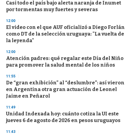
e
Casi todo el país bajo alerta naranja de Inumet
c
por tormentas muy fuertes y severas
o
n
d
12:00
s
El video con el que AUF oficializó a Diego Forlán
como DT de la selección uruguaya: "La vuelta de
la leyenda"
12:00
Atención padres: qué regalar este Día del Niño
para promover la salud mental de los niños
11:55
De “gran exhibición” al “deslumbre”: así vieron
en Argentina otra gran actuación de Leonel
Jaime en Peñarol
11:49
Unidad Indexada hoy: cuánto cotiza la UI este
jueves 6 de agosto de 2026 en pesos uruguayos
11:43