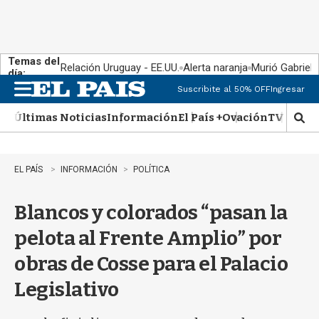
Temas del
Relación Uruguay - EE.UU.
Alerta naranja
Murió Gabriel 
día:
Suscribite al 50% OFF
Ingresar
M
e
Últimas Noticias
Información
El País +
Ovación
TV Show
n
M
u
o
s
t
EL PAÍS
INFORMACIÓN
POLÍTICA
r
a
Blancos y colorados “pasan la
r
b
pelota al Frente Amplio” por
�
s
obras de Cosse para el Palacio
q
u
Legislativo
e
d