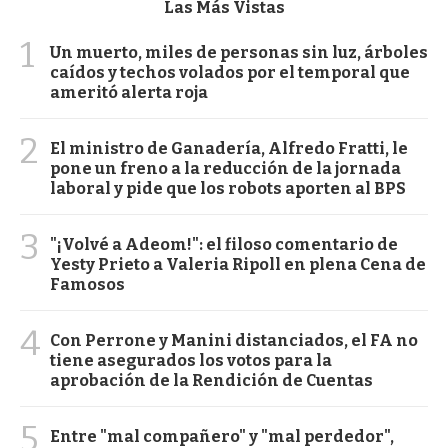
Las Más Vistas
1
Un muerto, miles de personas sin luz, árboles
caídos y techos volados por el temporal que
ameritó alerta roja
2
El ministro de Ganadería, Alfredo Fratti, le
pone un freno a la reducción de la jornada
laboral y pide que los robots aporten al BPS
3
"¡Volvé a Adeom!": el filoso comentario de
Yesty Prieto a Valeria Ripoll en plena Cena de
Famosos
4
Con Perrone y Manini distanciados, el FA no
tiene asegurados los votos para la
aprobación de la Rendición de Cuentas
5
Entre "mal compañero" y "mal perdedor",