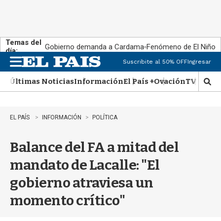
Temas del
Gobierno demanda a Cardama
Fenómeno de El Niño
día:
Suscribite al 50% OFF
Ingresar
M
e
Últimas Noticias
Información
El País +
Ovación
TV Show
n
M
u
o
s
t
EL PAÍS
INFORMACIÓN
POLÍTICA
r
a
Balance del FA a mitad del
r
b
mandato de Lacalle: "El
�
s
gobierno atraviesa un
q
u
momento crítico"
e
d