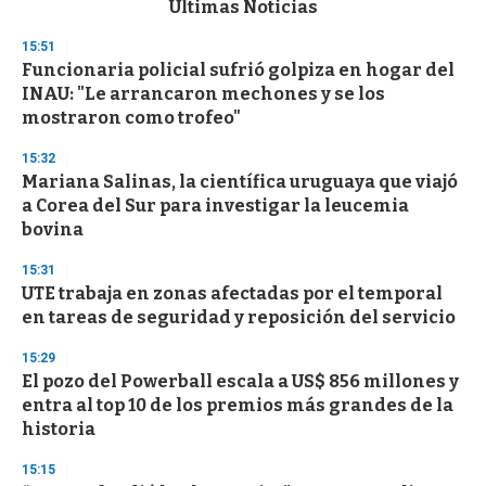
Últimas Noticias
o
n
15:51
d
Funcionaria policial sufrió golpiza en hogar del
s
o
INAU: "Le arrancaron mechones y se los
f
mostraron como trofeo"
3
3
s
15:32
e
Mariana Salinas, la científica uruguaya que viajó
c
a Corea del Sur para investigar la leucemia
o
n
bovina
d
s
15:31
UTE trabaja en zonas afectadas por el temporal
en tareas de seguridad y reposición del servicio
15:29
El pozo del Powerball escala a US$ 856 millones y
entra al top 10 de los premios más grandes de la
historia
15:15