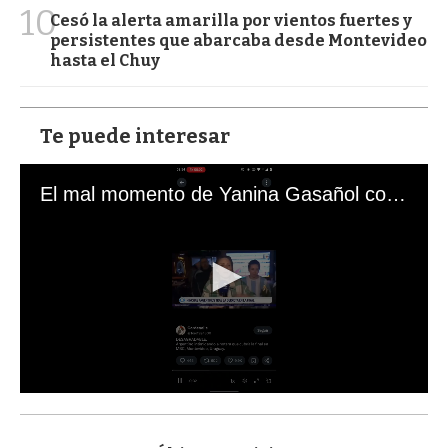
10
Cesó la alerta amarilla por vientos fuertes y
persistentes que abarcaba desde Montevideo
hasta el Chuy
Te puede interesar
El mal momento de Yanina Gasañol con un hincha argentino en "Subrayado"
0
s
e
c