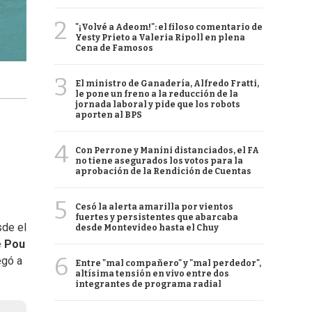
2
"¡Volvé a Adeom!": el filoso comentario de
Yesty Prieto a Valeria Ripoll en plena
Cena de Famosos
3
El ministro de Ganadería, Alfredo Fratti,
le pone un freno a la reducción de la
jornada laboral y pide que los robots
aporten al BPS
4
Con Perrone y Manini distanciados, el FA
no tiene asegurados los votos para la
aprobación de la Rendición de Cuentas
5
Cesó la alerta amarilla por vientos
fuertes y persistentes que abarcaba
sde el
desde Montevideo hasta el Chuy
e Pou
6
egó a
Entre "mal compañero" y "mal perdedor",
altísima tensión en vivo entre dos
integrantes de programa radial