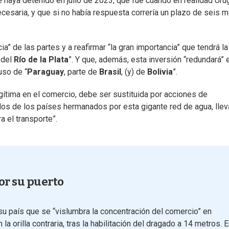
aya detenido en julio de 2023, que fue cuando en realidad Uru
ecesaria, y que si no había respuesta correría un plazo de seis 
ia” de las partes y a reafirmar “la gran importancia” que tendrá la
 del
Río de la Plata
”. Y que, además, esta inversión “redundará” 
uso de “
Paraguay
, parte de
Brasil
, (y) de
Bolivia
”.
legítima en el comercio, debe ser sustituida por acciones de
os de los países hermanados por esta gigante red de agua, llev
 el transporte”.
por su puerto
su país que se “vislumbra la concentración del comercio” en
 orilla contraria, tras la habilitación del dragado a 14 metros. 