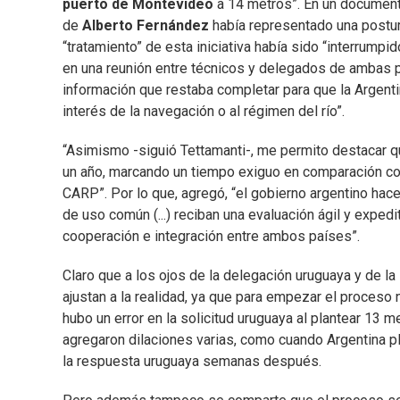
puerto de Montevideo
a 14 metros”. En un documento
de
Alberto Fernández
había representado una postura
“tratamiento” de esta iniciativa había sido “interrumpi
en una reunión entre técnicos y delegados de ambas p
información que restaba completar para que la Argenti
interés de la navegación o al régimen del río”.
“Asimismo -siguió Tettamanti-, me permito destacar 
un año, marcando un tiempo exiguo en comparación con
CARP”. Por lo que, agregó, “el gobierno argentino hac
de uso común (...) reciban una evaluación ágil y exped
cooperación e integración entre ambos países”.
Claro que a los ojos de la delegación uruguaya y de la
ajustan a la realidad, ya que para empezar el proceso
hubo un error en la solicitud uruguaya al plantear 13 
agregaron dilaciones varias, como cuando Argentina pl
la respuesta uruguaya semanas después.