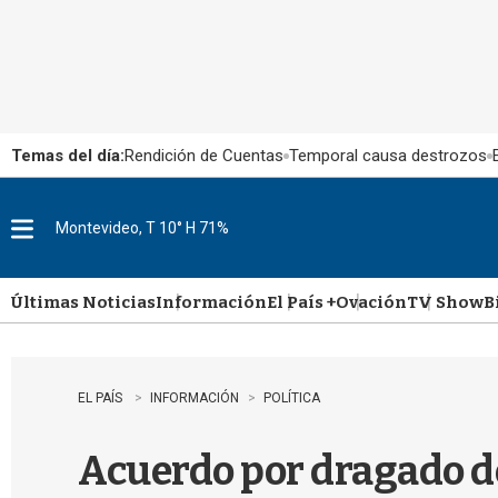
Temas del día:
Rendición de Cuentas
Temporal causa destrozos
Montevideo, T 10° H 71%
M
e
n
u
Últimas Noticias
Información
El País +
Ovación
TV Show
B
EL PAÍS
INFORMACIÓN
POLÍTICA
Acuerdo por dragado de