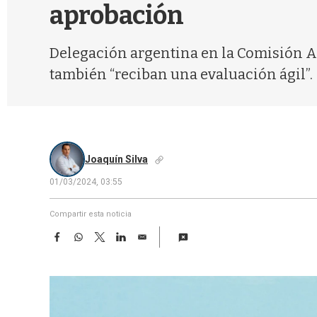
aprobación
Delegación argentina en la Comisión Ad
también “reciban una evaluación ágil”.
Joaquín Silva
01/03/2024, 03:55
Compartir esta noticia
F
W
T
L
E
a
h
w
i
m
c
a
i
n
a
e
t
t
k
i
b
s
t
e
l
o
A
e
d