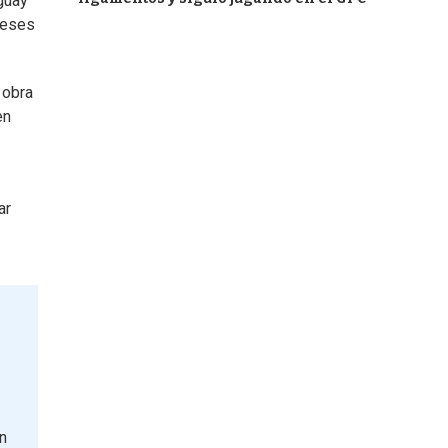
guay
meses
 obra
en
ar
En