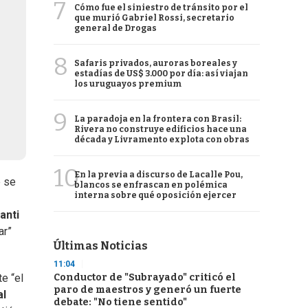
7
Cómo fue el siniestro de tránsito por el
que murió Gabriel Rossi, secretario
general de Drogas
8
Safaris privados, auroras boreales y
estadías de US$ 3.000 por día: así viajan
los uruguayos premium
9
La paradoja en la frontera con Brasil:
Rivera no construye edificios hace una
década y Livramento explota con obras
10
En la previa a discurso de Lacalle Pou,
e se
blancos se enfrascan en polémica
interna sobre qué oposición ejercer
anti
ar”
Últimas Noticias
11:04
Conductor de "Subrayado" criticó el
e “el
paro de maestros y generó un fuerte
al
debate: "No tiene sentido"