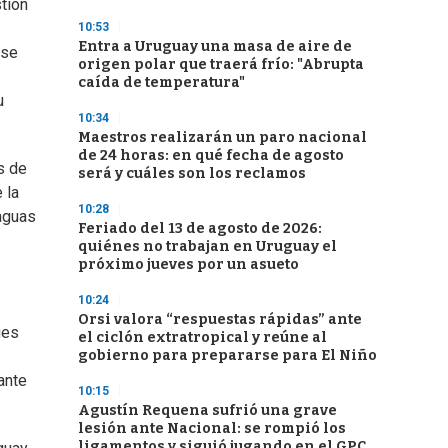
tión
10:53
Entra a Uruguay una masa de aire de
rse
origen polar que traerá frío: "Abrupta
caída de temperatura"
u
10:34
Maestros realizarán un paro nacional
de 24 horas: en qué fecha de agosto
s de
será y cuáles son los reclamos
 la
10:28
 aguas
Feriado del 13 de agosto de 2026:
quiénes no trabajan en Uruguay el
próximo jueves por un asueto
10:24
Orsi valora “respuestas rápidas” ante
ues
el ciclón extratropical y reúne al
gobierno para prepararse para El Niño
ante
10:15
Agustín Requena sufrió una grave
lesión ante Nacional: se rompió los
ligamentos y siguió jugando en el GPC