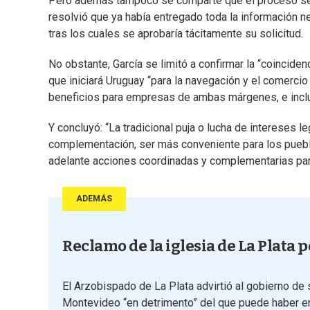
Pero además tampoco se comparte que el proceso se h
resolvió que ya había entregado toda la información n
tras los cuales se aprobaría tácitamente su solicitud.
No obstante, García se limitó a confirmar la “coincidenc
que iniciará Uruguay “para la navegación y el comercio
beneficios para empresas de ambas márgenes, e incl
Y concluyó: “La tradicional puja o lucha de intereses 
complementación, ser más conveniente para los puebl
adelante acciones coordinadas y complementarias para
ADEMÁS
Reclamo de la iglesia de La Plata 
El Arzobispado de La Plata advirtió al gobierno de 
Montevideo “en detrimento” del que puede haber en la