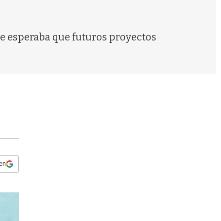
s
q
u
e
ue esperaba que futuros proyectos
d
a
 en