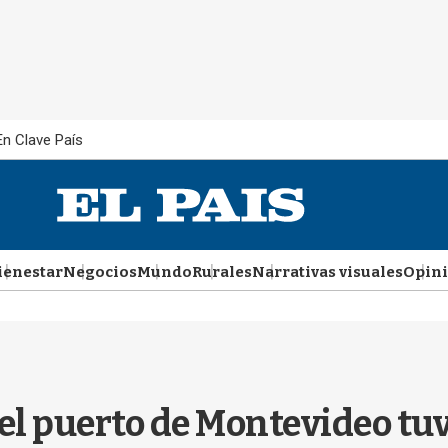
En Clave País
ienestar
Negocios
Mundo
Rurales
Narrativas visuales
Opin
l puerto de Montevideo tuv