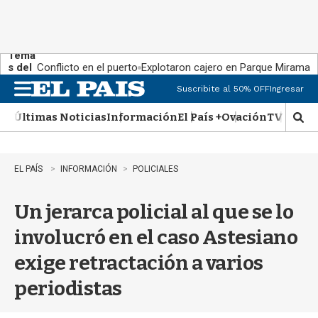
Tema
s del
Conflicto en el puerto
Explotaron cajero en Parque Miramar
día:
Suscribite al 50% OFF
Ingresar
M
e
Últimas Noticias
Información
El País +
Ovación
TV Show
n
M
u
o
s
t
EL PAÍS
INFORMACIÓN
POLICIALES
r
a
Un jerarca policial al que se lo
r
b
involucró en el caso Astesiano
�
s
exige retractación a varios
q
u
periodistas
e
d