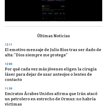
0
s
e
c
Últimas Noticias
o
n
12:11
d
El emotivo mensaje de Julio Ríos tras ser dado de
s
o
alta: "Dios siempre me protege"
f
3
12:00
3
s
Por qué cada vez más jóvenes eligen la cirugía
e
láser para dejar de usar anteojos o lentes de
c
contacto
o
n
d
11:59
s
Emiratos Árabes Unidos afirma que Irán atacó
un petrolero en estrecho de Ormuz: no habría
víctimas