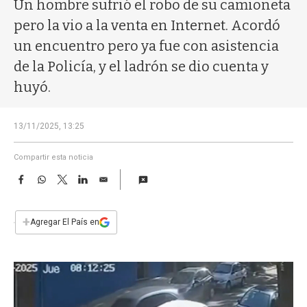
a
Un hombre sufrió el robo de su camioneta
pero la vio a la venta en Internet. Acordó
un encuentro pero ya fue con asistencia
de la Policía, y el ladrón se dio cuenta y
huyó.
13/11/2025, 13:25
Compartir esta noticia
F
W
T
L
E
a
h
w
i
m
c
a
i
n
a
e
t
t
k
i
+
Agregar El País en
b
s
t
e
l
o
A
e
d
o
p
r
I
k
p
n