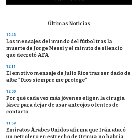
0
s
e
c
Últimas Noticias
o
n
12:43
d
Los mensajes del mundo del fútbol tras la
s
o
muerte de Jorge Messi y el minuto de silencio
f
que decretó AFA
3
3
s
12:11
e
El emotivo mensaje de Julio Ríos tras ser dado de
c
alta: "Dios siempre me protege"
o
n
d
12:00
s
Por qué cada vez más jóvenes eligen la cirugía
láser para dejar de usar anteojos o lentes de
contacto
11:59
Emiratos Árabes Unidos afirma que Irán atacó
un petrolero en estrecho de Ormuz: no habría