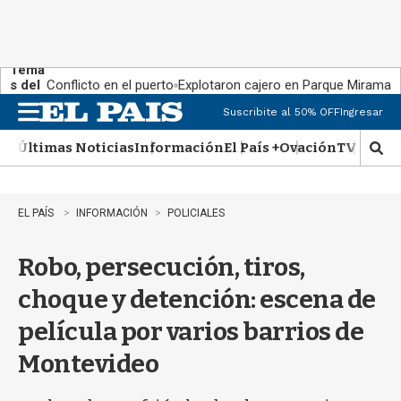
Tema
s del
Conflicto en el puerto
Explotaron cajero en Parque Miramar
día:
Suscribite al 50% OFF
Ingresar
M
e
Últimas Noticias
Información
El País +
Ovación
TV Show
n
M
u
o
s
t
EL PAÍS
INFORMACIÓN
POLICIALES
r
a
Robo, persecución, tiros,
r
b
choque y detención: escena de
�
s
película por varios barrios de
q
u
Montevideo
e
d