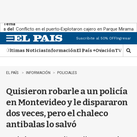
Tema
s del
Conflicto en el puerto
Explotaron cajero en Parque Miramar
día:
Suscribite al 50% OFF
Ingresar
M
e
Últimas Noticias
Información
El País +
Ovación
TV Show
n
M
u
o
s
t
EL PAÍS
INFORMACIÓN
POLICIALES
r
a
Quisieron robarle a un policía
r
b
en Montevideo y le dispararon
�
s
dos veces, pero el chaleco
q
u
antibalas lo salvó
e
d