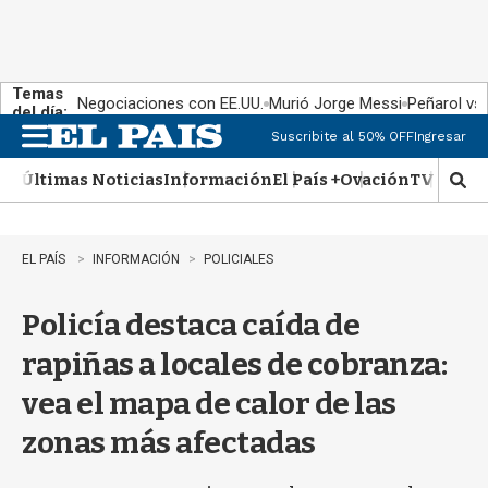
Temas
Negociaciones con EE.UU.
Murió Jorge Messi
Peñarol vs
del día:
Suscribite al 50% OFF
Ingresar
M
e
Últimas Noticias
Información
El País +
Ovación
TV Show
n
M
u
o
s
t
EL PAÍS
INFORMACIÓN
POLICIALES
r
a
Policía destaca caída de
r
b
rapiñas a locales de cobranza:
�
s
vea el mapa de calor de las
q
u
zonas más afectadas
e
d