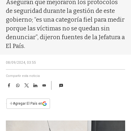
a
Aseguran que mejoraron los protocolos
de seguridad durante la gestión de este
gobierno; “es una categoría fiel para medir
porque las víctimas no se quedan sin
denunciar”, dijeron fuentes de la Jefatura a
El País.
08/09/2024, 03:55
Compartir esta noticia
F
W
T
L
E
a
h
w
i
m
c
a
i
n
a
e
t
t
k
i
+
Agregar El País en
b
s
t
e
l
o
A
e
d
o
p
r
I
k
p
n