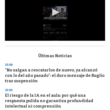
0
s
e
c
Últimas Noticias
o
n
20:08
d
"No salgan a rescatarlos de nuevo, ya alcanzó
s
o
con lo del año pasado": el duro mensaje de Ruglio
f
tras suspensión
3
3
s
20:00
e
El riesgo de la IA en el aula: por qué una
c
respuesta pulida no garantiza profundidad
o
n
intelectual ni comprensión
d