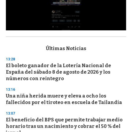
0
s
e
c
Últimas Noticias
o
n
13:28
d
El boleto ganador de la Lotería Nacional de
s
o
España del sábado 8 de agosto de 2026 y los
f
números con reintegro
3
3
s
13:16
e
Una niña herida muere y eleva a ocho los
c
fallecidos por el tiroteo en escuela de Tailandia
o
n
d
13:07
s
El beneficio del BPS que permite trabajar medio
horario tras un nacimiento y cobrar el 50 % del