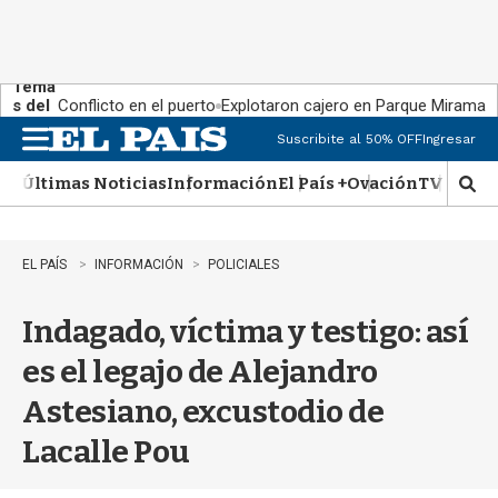
Tema
s del
Conflicto en el puerto
Explotaron cajero en Parque Miramar
día:
Suscribite al 50% OFF
Ingresar
M
e
Últimas Noticias
Información
El País +
Ovación
TV Show
n
M
u
o
s
t
EL PAÍS
INFORMACIÓN
POLICIALES
r
a
Indagado, víctima y testigo: así
r
b
es el legajo de Alejandro
�
s
Astesiano, excustodio de
q
u
Lacalle Pou
e
d