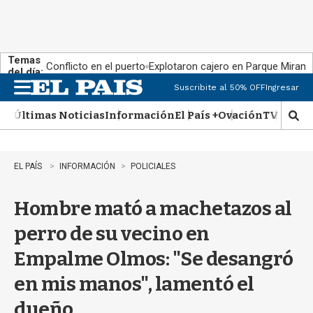
Temas
Conflicto en el puerto
Explotaron cajero en Parque Miram
del día:
Suscribite al 50% OFF
Ingresar
M
e
Últimas Noticias
Información
El País +
Ovación
TV Show
n
M
u
o
s
t
EL PAÍS
INFORMACIÓN
POLICIALES
r
a
Hombre mató a machetazos al
r
b
perro de su vecino en
�
s
Empalme Olmos: "Se desangró
q
u
en mis manos", lamentó el
e
d
dueño