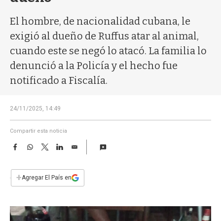
a
El hombre, de nacionalidad cubana, le
exigió al dueño de Ruffus atar al animal,
cuando este se negó lo atacó. La familia lo
denunció a la Policía y el hecho fue
notificado a Fiscalía.
24/11/2025, 14:49
Compartir esta noticia
F
W
T
L
E
a
h
w
i
m
c
a
i
n
a
e
t
t
k
i
+
Agregar El País en
b
s
t
e
l
o
A
e
d
o
p
r
I
k
p
n