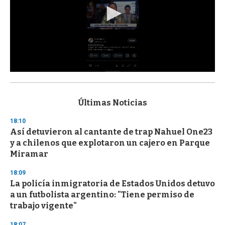
0
s
e
c
Últimas Noticias
o
n
18:10
d
Así detuvieron al cantante de trap Nahuel One23
s
o
y a chilenos que explotaron un cajero en Parque
f
Miramar
3
3
s
18:09
e
La policía inmigratoria de Estados Unidos detuvo
c
a un futbolista argentino: "Tiene permiso de
o
n
trabajo vigente"
d
s
18:07