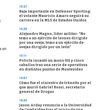
15:37
Baja importante en Defensor Sporting:
el volante Mauricio Amaro seguirá su
s
carrera en la MLS de Estados Unidos
15:29
Alejandro Magno, líder militar: "No
temo a un ejército de leones dirigido
por una oveja; temo a un ejército de
ovejas dirigido por un león"
a en
15:11
Policía incautó un mono tití y cinco
caballos tras una serie de operativos
en distintos puntos de Montevideo
15:07
Cómo fue el siniestro de tránsito por el
que murió Gabriel Rossi, secretario
general de Drogas
14:43
Jason Arday renuncia a la Universidad
de Cambridge tras el inicio de una