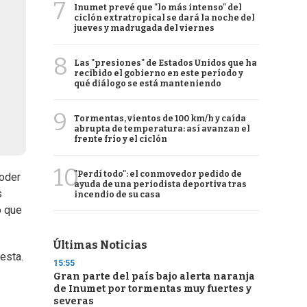
7
Inumet prevé que "lo más intenso" del
ciclón extratropical se dará la noche del
jueves y madrugada del viernes
8
Las "presiones" de Estados Unidos que ha
recibido el gobierno en este período y
qué diálogo se está manteniendo
9
Tormentas, vientos de 100 km/h y caída
abrupta de temperatura: así avanzan el
frente frío y el ciclón
10
"Perdí todo": el conmovedor pedido de
poder
ayuda de una periodista deportiva tras
s
incendio de su casa
o que
Últimas Noticias
esta.
15:55
Gran parte del país bajo alerta naranja
de Inumet por tormentas muy fuertes y
severas