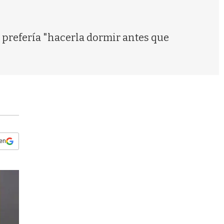
s
q
u
e
e prefería "hacerla dormir antes que
d
a
 en