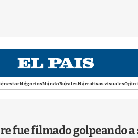
ienestar
Negocios
Mundo
Rurales
Narrativas visuales
Opin
e fue filmado golpeando a s