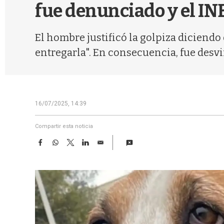
fue denunciado y el INB
El hombre justificó la golpiza diciendo
entregarla". En consecuencia, fue desvi
16/07/2025, 14:39
Compartir esta noticia
F
W
T
L
E
a
h
w
i
m
c
a
i
n
a
e
t
t
k
i
b
s
t
e
l
o
A
e
d
o
p
r
I
k
p
n