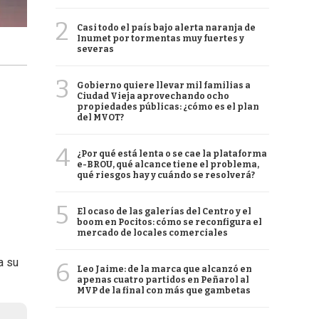
2
Casi todo el país bajo alerta naranja de
Inumet por tormentas muy fuertes y
severas
3
Gobierno quiere llevar mil familias a
Ciudad Vieja aprovechando ocho
propiedades públicas: ¿cómo es el plan
del MVOT?
4
¿Por qué está lenta o se cae la plataforma
e-BROU, qué alcance tiene el problema,
qué riesgos hay y cuándo se resolverá?
5
El ocaso de las galerías del Centro y el
boom en Pocitos: cómo se reconfigura el
mercado de locales comerciales
a su
6
Leo Jaime: de la marca que alcanzó en
apenas cuatro partidos en Peñarol al
MVP de la final con más que gambetas