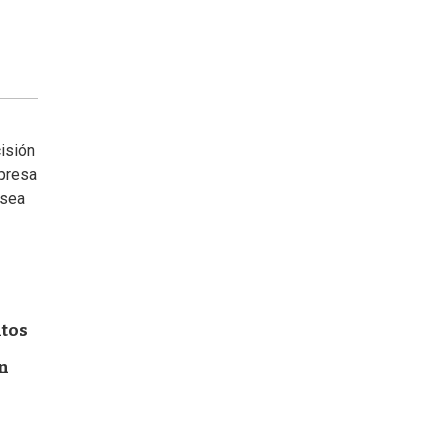
isión
mpresa
 sea
itos
en