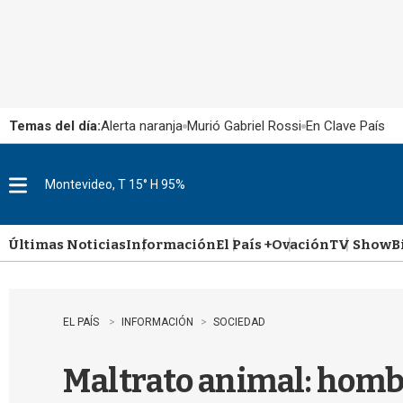
Temas del día:
Alerta naranja
Murió Gabriel Rossi
En Clave País
Montevideo, T 15° H 95%
M
e
n
u
Últimas Noticias
Información
El País +
Ovación
TV Show
B
EL PAÍS
INFORMACIÓN
SOCIEDAD
Maltrato animal: hombr