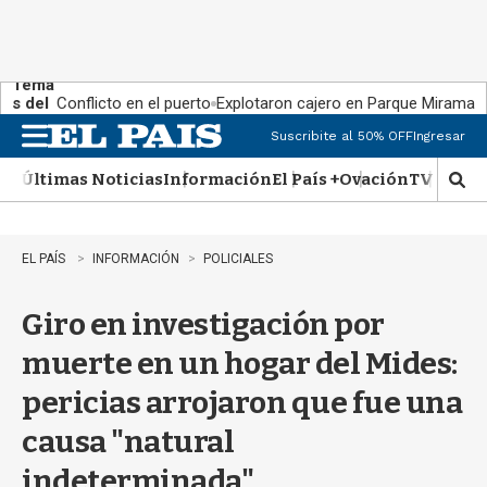
Tema
s del
Conflicto en el puerto
Explotaron cajero en Parque Miramar
día:
Suscribite al 50% OFF
Ingresar
M
e
Últimas Noticias
Información
El País +
Ovación
TV Show
n
M
u
o
s
t
EL PAÍS
INFORMACIÓN
POLICIALES
r
a
Giro en investigación por
r
b
muerte en un hogar del Mides:
�
s
pericias arrojaron que fue una
q
u
causa "natural
e
d
indeterminada"