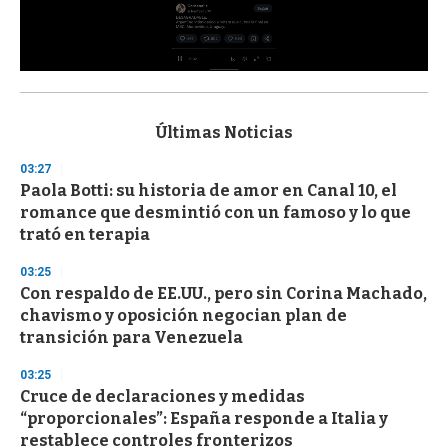
0
s
e
c
Últimas Noticias
o
n
03:27
d
Paola Botti: su historia de amor en Canal 10, el
s
o
romance que desmintió con un famoso y lo que
f
trató en terapia
3
3
s
03:25
e
Con respaldo de EE.UU., pero sin Corina Machado,
c
chavismo y oposición negocian plan de
o
n
transición para Venezuela
d
s
03:25
Cruce de declaraciones y medidas
“proporcionales”: España responde a Italia y
restablece controles fronterizos