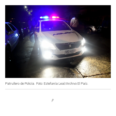
o
p
r
I
k
p
n
Patrullero de Policía.
Foto: Estefanía Leal/Archivo El País.