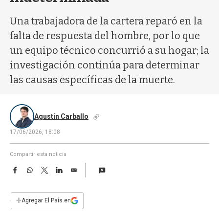
a
Una trabajadora de la cartera reparó en la
falta de respuesta del hombre, por lo que
un equipo técnico concurrió a su hogar; la
investigación continúa para determinar
las causas específicas de la muerte.
Agustín Carballo
17/06/2026, 18:08
Compartir esta noticia
F
W
T
L
E
a
h
w
i
m
c
a
i
n
a
e
t
t
k
i
+
Agregar El País en
b
s
t
e
l
o
A
e
d