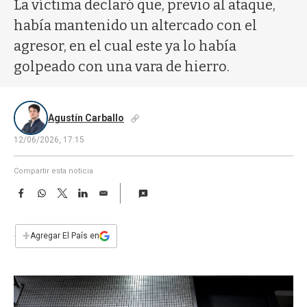
a
La víctima declaró que, previo al ataque,
había mantenido un altercado con el
agresor, en el cual este ya lo había
golpeado con una vara de hierro.
Agustín Carballo
12/06/2026, 17:15
Compartir esta noticia
F
W
T
L
E
a
h
w
i
m
c
a
i
n
a
e
t
t
k
i
+
Agregar El País en
b
s
t
e
l
o
A
e
d
o
p
r
I
k
p
n