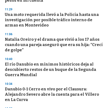
pesos en mi cuenta"
3
3
s
11:29
e
Una moto requerida llevó a la Policía hasta una
c
investigación por posible tráfico interno de
o
n
armas en Montevideo
d
s
11:06
Natalia Oreiro y el drama que vivió a los 17 años
cuando una pareja aseguró que era su hija: “Crecí
de golpe”
10:40
El río Danubio en mínimos históricos deja al
descubierto restos de un buque de la Segunda
Guerra Mundial
10:34
Danubio 0-1 Cerro en vivo por el Clausura:
Alejandro Severo abre la cuenta para el Villero
en La Curva