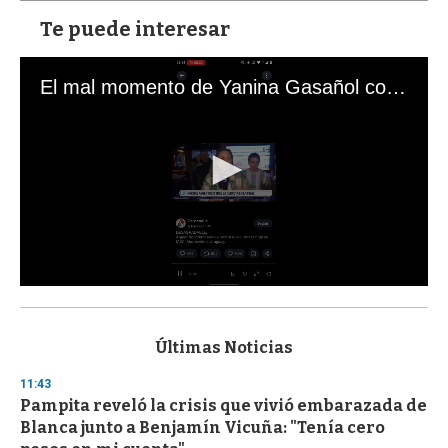
Te puede interesar
El mal momento de Yanina Gasañol con un hincha argentino en "Subrayado"
0
s
e
c
Últimas Noticias
o
n
11:43
d
Pampita reveló la crisis que vivió embarazada de
s
o
Blanca junto a Benjamín Vicuña: "Tenía cero
f