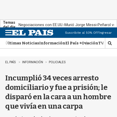
Temas
Negociaciones con EE.UU.
Murió Jorge Messi
Peñarol vs
del día:
Suscribite al 50% OFF
Ingresar
M
e
Últimas Noticias
Información
El País +
Ovación
TV Show
n
M
u
o
s
t
EL PAÍS
INFORMACIÓN
POLICIALES
r
a
Incumplió 34 veces arresto
r
b
domiciliario y fue a prisión; le
�
s
disparó en la cara a un hombre
q
u
que vivía en una carpa
e
d