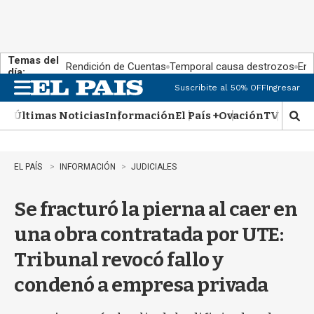
Temas del
Rendición de Cuentas
Temporal causa destrozos
En 
día:
Suscribite al 50% OFF
Ingresar
M
e
Últimas Noticias
Información
El País +
Ovación
TV Show
n
M
u
o
s
t
EL PAÍS
INFORMACIÓN
JUDICIALES
r
a
Se fracturó la pierna al caer en
r
b
una obra contratada por UTE:
�
s
Tribunal revocó fallo y
q
u
condenó a empresa privada
e
d