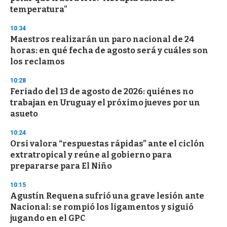
f
temperatura"
3
3
s
10:34
e
Maestros realizarán un paro nacional de 24
c
horas: en qué fecha de agosto será y cuáles son
o
n
los reclamos
d
s
10:28
Feriado del 13 de agosto de 2026: quiénes no
trabajan en Uruguay el próximo jueves por un
asueto
10:24
Orsi valora “respuestas rápidas” ante el ciclón
extratropical y reúne al gobierno para
prepararse para El Niño
10:15
Agustín Requena sufrió una grave lesión ante
Nacional: se rompió los ligamentos y siguió
jugando en el GPC