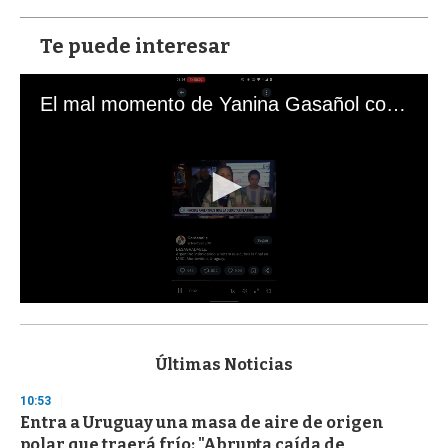
Te puede interesar
El mal momento de Yanina Gasañol con un hincha argentino en "Subrayado"
0
s
e
c
Últimas Noticias
o
n
10:53
d
Entra a Uruguay una masa de aire de origen
s
o
polar que traerá frío: "Abrupta caída de