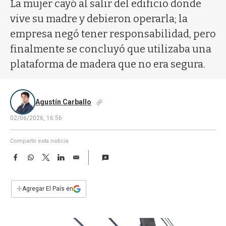
a
La mujer cayó al salir del edificio donde
vive su madre y debieron operarla; la
empresa negó tener responsabilidad, pero
finalmente se concluyó que utilizaba una
plataforma de madera que no era segura.
Agustín Carballo
02/06/2026, 16:56
Compartir esta noticia
F
W
T
L
E
a
h
w
i
m
c
a
i
n
a
e
t
t
k
i
+
Agregar El País en
b
s
t
e
l
o
A
e
d
o
p
r
I
k
p
n