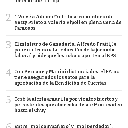
ameritó alerta roja
2
"¡Volvé a Adeom!": el filoso comentario de
Yesty Prieto a Valeria Ripoll en plena Cena de
Famosos
3
El ministro de Ganadería, Alfredo Fratti, le
pone un freno a la reducción de la jornada
laboral y pide que los robots aporten al BPS
4
Con Perrone y Manini distanciados, el FA no
tiene asegurados los votos para la
aprobación de la Rendición de Cuentas
5
Cesó la alerta amarilla por vientos fuertes y
persistentes que abarcaba desde Montevideo
hasta el Chuy
6
Entre "mal compañero" y "mal perdedor",