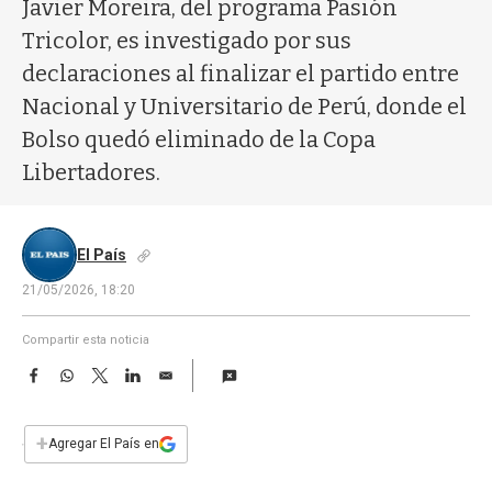
a
Javier Moreira, del programa Pasión
Tricolor, es investigado por sus
declaraciones al finalizar el partido entre
Nacional y Universitario de Perú, donde el
Bolso quedó eliminado de la Copa
Libertadores.
El País
21/05/2026, 18:20
Compartir esta noticia
F
W
T
L
E
a
h
w
i
m
c
a
i
n
a
e
t
t
k
i
+
Agregar El País en
b
s
t
e
l
o
A
e
d