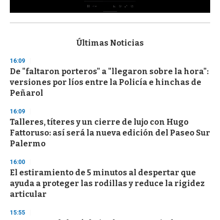
0
s
e
c
Últimas Noticias
o
n
16:09
d
De "faltaron porteros" a "llegaron sobre la hora":
s
o
versiones por líos entre la Policía e hinchas de
f
Peñarol
3
3
s
16:09
e
Talleres, títeres y un cierre de lujo con Hugo
c
Fattoruso: así será la nueva edición del Paseo Sur
o
n
Palermo
d
s
16:00
El estiramiento de 5 minutos al despertar que
ayuda a proteger las rodillas y reduce la rigidez
articular
15:55