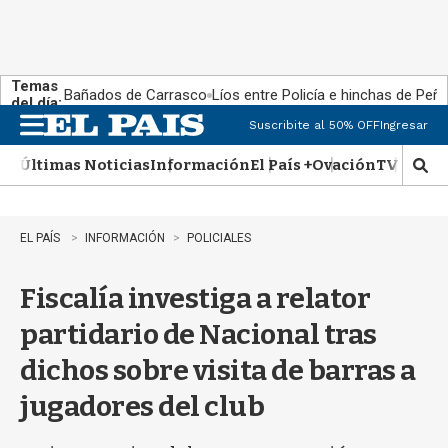
Temas
Bañados de Carrasco
Líos entre Policía e hinchas de Peña
del día:
Suscribite al 50% OFF
Ingresar
M
e
Últimas Noticias
Información
El País +
Ovación
TV Show
n
M
u
o
s
t
EL PAÍS
INFORMACIÓN
POLICIALES
r
a
Fiscalía investiga a relator
r
b
partidario de Nacional tras
�
s
dichos sobre visita de barras a
q
u
jugadores del club
e
d