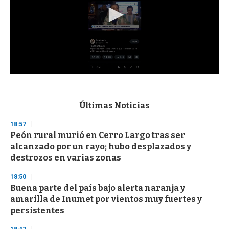
0
s
e
c
Últimas Noticias
o
n
18:57
d
Peón rural murió en Cerro Largo tras ser
s
o
alcanzado por un rayo; hubo desplazados y
f
destrozos en varias zonas
3
3
s
18:50
e
Buena parte del país bajo alerta naranja y
c
amarilla de Inumet por vientos muy fuertes y
o
n
persistentes
d
s