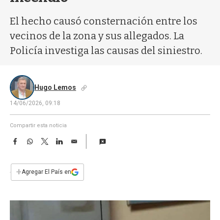
a
El hecho causó consternación entre los
vecinos de la zona y sus allegados. La
Policía investiga las causas del siniestro.
Hugo Lemos
14/06/2026, 09:18
Compartir esta noticia
F
W
T
L
E
a
h
w
i
m
c
a
i
n
a
e
t
t
k
i
+
Agregar El País en
b
s
t
e
l
o
A
e
d
o
p
r
I
k
p
n