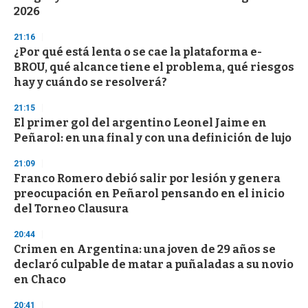
f
2026
3
3
s
21:16
e
¿Por qué está lenta o se cae la plataforma e-
c
BROU, qué alcance tiene el problema, qué riesgos
o
n
hay y cuándo se resolverá?
d
s
21:15
El primer gol del argentino Leonel Jaime en
Peñarol: en una final y con una definición de lujo
21:09
Franco Romero debió salir por lesión y genera
preocupación en Peñarol pensando en el inicio
del Torneo Clausura
20:44
Crimen en Argentina: una joven de 29 años se
declaró culpable de matar a puñaladas a su novio
en Chaco
20:41