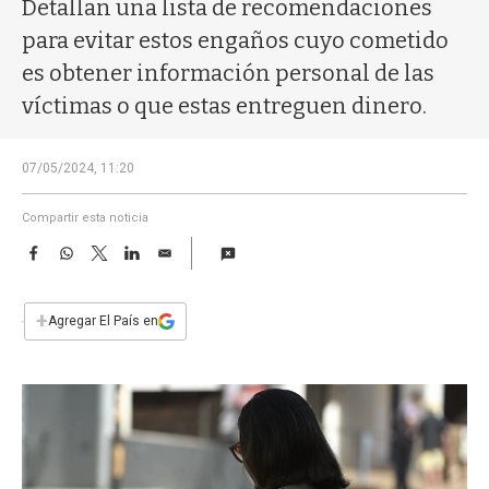
a
Detallan una lista de recomendaciones
para evitar estos engaños cuyo cometido
es obtener información personal de las
víctimas o que estas entreguen dinero.
07/05/2024, 11:20
Compartir esta noticia
F
W
T
L
E
a
h
w
i
m
c
a
i
n
a
e
t
t
k
i
+
Agregar El País en
b
s
t
e
l
o
A
e
d
o
p
r
I
k
p
n