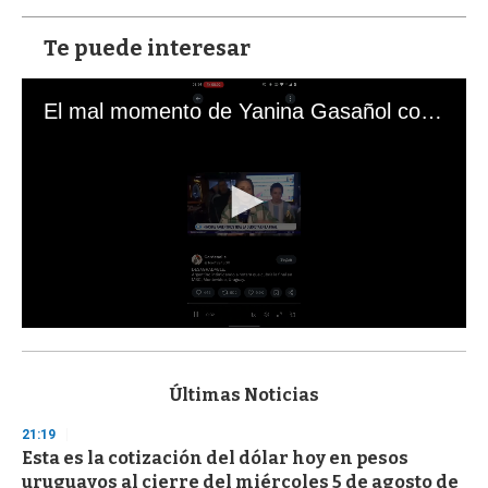
Te puede interesar
El mal momento de Yanina Gasañol con un hincha argentino en "Subrayado"
0
s
e
c
Últimas Noticias
o
n
21:19
d
Esta es la cotización del dólar hoy en pesos
s
o
uruguayos al cierre del miércoles 5 de agosto de