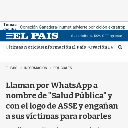
Temas
Conexión Ganadera
Inumet advierte por ciclón extratropi
del día:
Suscribite al 50% OFF
Ingresar
M
e
Últimas Noticias
Información
El País +
Ovación
TV Show
n
M
u
o
s
t
EL PAÍS
INFORMACIÓN
POLICIALES
r
a
Llaman por WhatsApp a
r
b
nombre de "Salud Pública" y
�
s
con el logo de ASSE y engañan
q
u
a sus víctimas para robarles
e
d