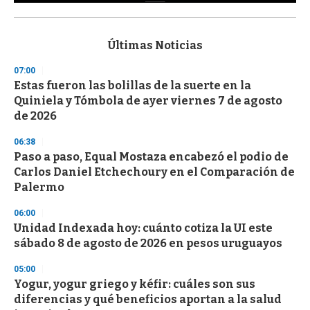
0
s
e
c
Últimas Noticias
o
n
07:00
d
Estas fueron las bolillas de la suerte en la
s
o
Quiniela y Tómbola de ayer viernes 7 de agosto
f
de 2026
3
3
s
06:38
e
Paso a paso, Equal Mostaza encabezó el podio de
c
Carlos Daniel Etchechoury en el Comparación de
o
n
Palermo
d
s
06:00
Unidad Indexada hoy: cuánto cotiza la UI este
sábado 8 de agosto de 2026 en pesos uruguayos
05:00
Yogur, yogur griego y kéfir: cuáles son sus
diferencias y qué beneficios aportan a la salud