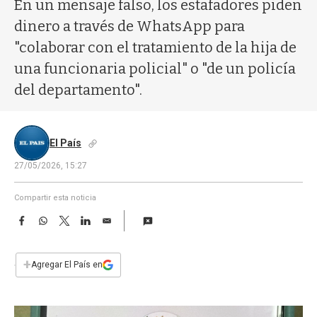
a
En un mensaje falso, los estafadores piden
dinero a través de WhatsApp para
"colaborar con el tratamiento de la hija de
una funcionaria policial" o "de un policía
del departamento".
El País
27/05/2026, 15:27
Compartir esta noticia
F
W
T
L
E
a
h
w
i
m
c
a
i
n
a
e
t
t
k
i
+
Agregar El País en
b
s
t
e
l
o
A
e
d
o
p
r
I
k
p
n