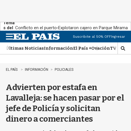
Tema
s del
Conflicto en el puerto
Explotaron cajero en Parque Miramar
día:
Suscribite al 50% OFF
Ingresar
M
e
Últimas Noticias
Información
El País +
Ovación
TV Show
n
M
u
o
s
t
EL PAÍS
INFORMACIÓN
POLICIALES
r
a
Advierten por estafa en
r
b
Lavalleja: se hacen pasar por el
�
s
jefe de Policía y solicitan
q
u
dinero a comerciantes
e
d