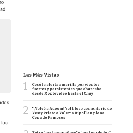
mo
dad.
Las Más Vistas
1
Cesó la alerta amarilla por vientos
fuertes y persistentes que abarcaba
desde Montevideo hasta el Chuy
dades
2
"¡Volvé a Adeom!": el filoso comentario de
Yesty Prieto a Valeria Ripoll en plena
Cena de Famosos
 los
Entre "mal compañero" y "mal perdedor",