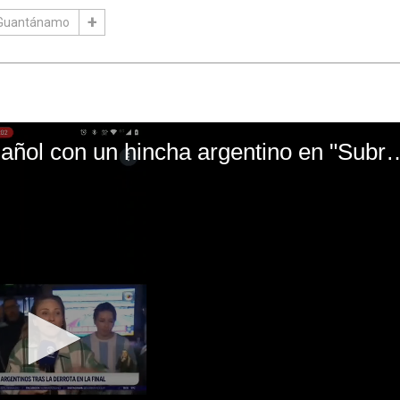
 Guantánamo
El mal momento de Yanina Gasañol con un hin