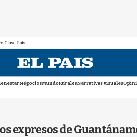
En Clave País
ienestar
Negocios
Mundo
Rurales
Narrativas visuales
Opin
 los expresos de Guantánam