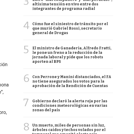
3
altísima tensión en vivo entre dos
integrantes de programa radial
4
Cómo fue el siniestro de tránsito por el
que murió Gabriel Rossi, secretario
general de Drogas
5
El ministro de Ganadería, Alfredo Fratti,
le pone un freno a la reducción de la
jornada laboral y pide que los robots
aporten al BPS
ción
6
Con Perrone y Manini distanciados, el FA
no tiene asegurados los votos para la
ipona
aprobación de la Rendición de Cuentas
",
7
Gobierno declaró la alerta roja por las
condiciones meteorológicas en varias
zonas del país
bro,
8
Un muerto, miles de personas sin luz,
árboles caídos y techos volados por el