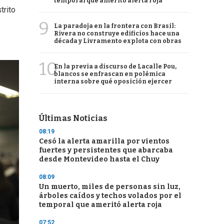
temporal que ameritó alerta roja
trito
9
La paradoja en la frontera con Brasil:
Rivera no construye edificios hace una
década y Livramento explota con obras
10
En la previa a discurso de Lacalle Pou,
blancos se enfrascan en polémica
interna sobre qué oposición ejercer
Últimas Noticias
08:19
Cesó la alerta amarilla por vientos
fuertes y persistentes que abarcaba
desde Montevideo hasta el Chuy
08:09
Un muerto, miles de personas sin luz,
árboles caídos y techos volados por el
temporal que ameritó alerta roja
07:52