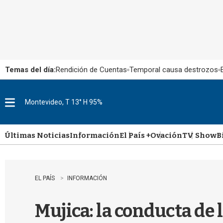
Temas del día:
Rendición de Cuentas
Temporal causa destrozos
Montevideo, T 13° H 95%
M
e
n
u
Últimas Noticias
Información
El País +
Ovación
TV Show
B
EL PAÍS
INFORMACIÓN
Mujica: la conducta de