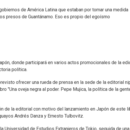
o gobiernos de América Latina que estaban por tomar una medida
 otros presos de Guantánamo. Eso es propio del egoísmo
Japón, donde participará en varios actos promocionales de la edi
toria política.
 previsto ofrecer una rueda de prensa en la sede de la editorial n
o "Una oveja negra al poder. Pepe Mujica, la política de la gente
ión de la editorial con motivo del lanzamiento en Japón de este li
ruguayos Andrés Danza y Ernesto Tulbovitz.
 la Universidad de Estudios Extranjeros de Tokio, seguida de una