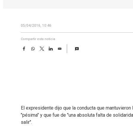
05/04/2016, 10:46
Compartir esta noticia
F
W
T
L
E
a
h
w
i
m
c
a
i
n
a
e
t
t
k
i
b
s
t
e
l
o
A
e
d
o
p
r
I
k
p
n
El expresidente dijo que la conducta que mantuviero
"pésima" y que fue de "una absoluta falta de solidarida
salir".