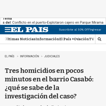
Tema
s del
Conflicto en el puerto
Explotaron cajero en Parque Miramar
día:
Suscribite al 50% OFF
Ingresar
M
e
Últimas Noticias
Información
El País +
Ovación
TV Show
n
M
u
o
s
t
EL PAÍS
INFORMACIÓN
JUDICIALES
r
a
Tres homicidios en pocos
r
b
minutos en el barrio Casabó:
�
s
¿qué se sabe de la
q
u
investigación del caso?
e
d