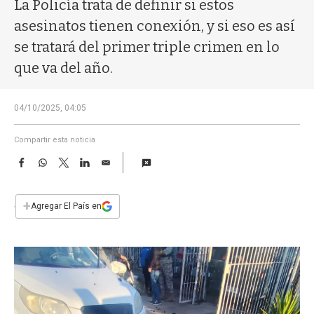
a
La Policía trata de definir si estos
asesinatos tienen conexión, y si eso es así
se tratará del primer triple crimen en lo
que va del año.
04/10/2025, 04:05
Compartir esta noticia
F
W
T
L
E
a
h
w
i
m
c
a
i
n
a
e
t
t
k
i
+
Agregar El País en
b
s
t
e
l
o
A
e
d
o
p
r
I
k
p
n