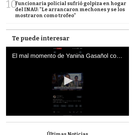
10
Funcionaria policial sufrió golpiza en hogar
del INAU: "Le arrancaron mechones y se los
mostraron como trofeo"
Te puede interesar
El mal momento de Yanina Gasañol con un hincha argentino en "Subrayado"
0
s
e
c
Últimas Noticias