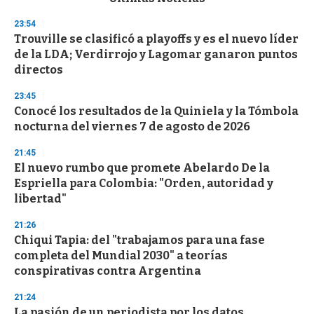
o
n
23:54
d
Trouville se clasificó a playoffs y es el nuevo líder
s
o
de la LDA; Verdirrojo y Lagomar ganaron puntos
f
directos
3
3
s
23:45
e
Conocé los resultados de la Quiniela y la Tómbola
c
nocturna del viernes 7 de agosto de 2026
o
n
d
21:45
s
El nuevo rumbo que promete Abelardo De la
Espriella para Colombia: "Orden, autoridad y
libertad"
21:26
Chiqui Tapia: del "trabajamos para una fase
completa del Mundial 2030" a teorías
conspirativas contra Argentina
21:24
La pasión de un periodista por los datos