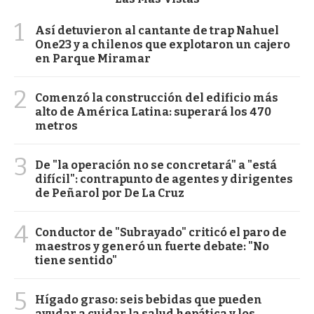
1
Así detuvieron al cantante de trap Nahuel
One23 y a chilenos que explotaron un cajero
en Parque Miramar
2
Comenzó la construcción del edificio más
alto de América Latina: superará los 470
metros
3
De "la operación no se concretará" a "está
difícil": contrapunto de agentes y dirigentes
de Peñarol por De La Cruz
4
Conductor de "Subrayado" criticó el paro de
maestros y generó un fuerte debate: "No
tiene sentido"
5
Hígado graso: seis bebidas que pueden
ayudar a cuidar la salud hepática y los