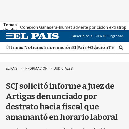
Temas
Conexión Ganadera
Inumet advierte por ciclón extratropi
del día:
Suscribite al 50% OFF
Ingresar
M
e
Últimas Noticias
Información
El País +
Ovación
TV Show
n
M
u
o
s
t
EL PAÍS
INFORMACIÓN
JUDICIALES
r
a
SCJ solicitó informe a juez de
r
b
Artigas denunciado por
�
s
destrato hacia fiscal que
q
u
amamantó en horario laboral
e
d