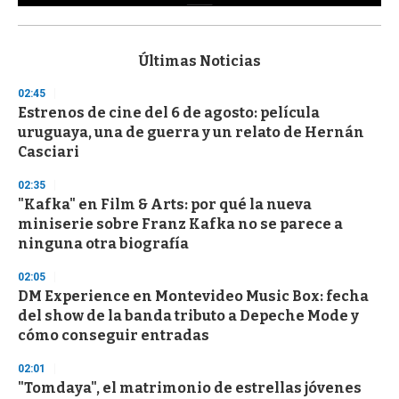
0
s
e
c
Últimas Noticias
o
n
02:45
d
Estrenos de cine del 6 de agosto: película
s
o
uruguaya, una de guerra y un relato de Hernán
f
Casciari
3
3
s
02:35
e
"Kafka" en Film & Arts: por qué la nueva
c
miniserie sobre Franz Kafka no se parece a
o
n
ninguna otra biografía
d
s
02:05
DM Experience en Montevideo Music Box: fecha
del show de la banda tributo a Depeche Mode y
cómo conseguir entradas
02:01
"Tomdaya", el matrimonio de estrellas jóvenes