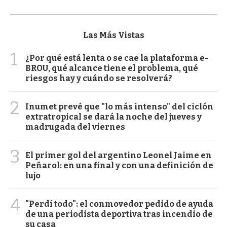
Las Más Vistas
1
¿Por qué está lenta o se cae la plataforma e-
BROU, qué alcance tiene el problema, qué
riesgos hay y cuándo se resolverá?
2
Inumet prevé que "lo más intenso" del ciclón
extratropical se dará la noche del jueves y
madrugada del viernes
3
El primer gol del argentino Leonel Jaime en
Peñarol: en una final y con una definición de
lujo
4
"Perdí todo": el conmovedor pedido de ayuda
de una periodista deportiva tras incendio de
su casa