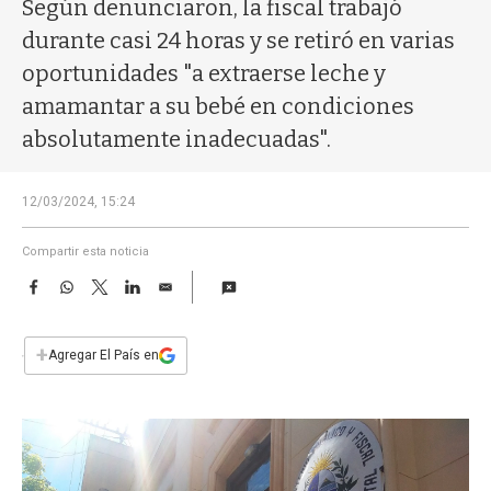
a
Según denunciaron, la fiscal trabajó
durante casi 24 horas y se retiró en varias
oportunidades "a extraerse leche y
amamantar a su bebé en condiciones
absolutamente inadecuadas".
12/03/2024, 15:24
Compartir esta noticia
F
W
T
L
E
a
h
w
i
m
c
a
i
n
a
e
t
t
k
i
+
Agregar El País en
b
s
t
e
l
o
A
e
d
o
p
r
I
k
p
n