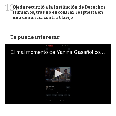
10
Ojeda recurrió a la Institución de Derechos
Humanos, tras no encontrar respuesta en
una denuncia contra Clavijo
Te puede interesar
El mal momento de Yanina Gasañol con un hincha argentino en "Subrayado"
0
s
e