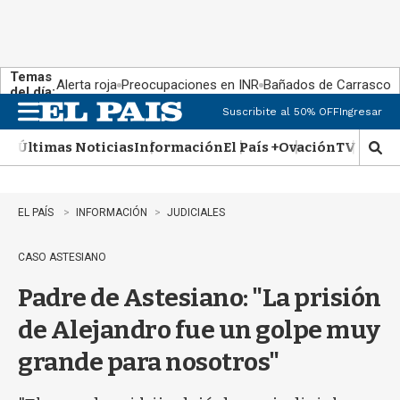
Temas
Alerta roja
Preocupaciones en INR
Bañados de Carrasco
del día:
Suscribite al 50% OFF
Ingresar
M
e
Últimas Noticias
Información
El País +
Ovación
TV Show
n
M
u
o
s
t
EL PAÍS
INFORMACIÓN
JUDICIALES
r
a
CASO ASTESIANO
r
b
Padre de Astesiano: "La prisión
�
s
de Alejandro fue un golpe muy
q
u
grande para nosotros"
e
d