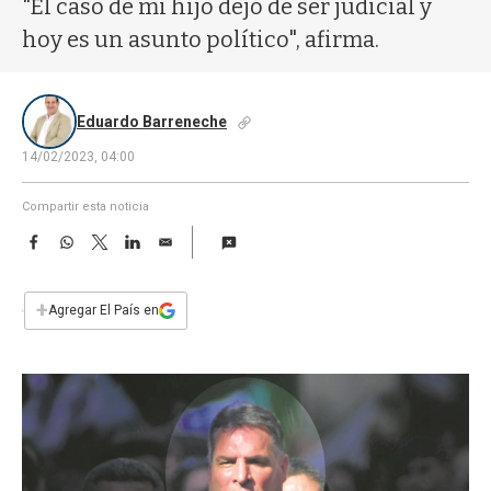
"El caso de mi hijo dejó de ser judicial y
a
hoy es un asunto político", afirma.
Eduardo Barreneche
14/02/2023, 04:00
Compartir esta noticia
F
W
T
L
E
a
h
w
i
m
c
a
i
n
a
e
t
t
k
i
+
Agregar El País en
b
s
t
e
l
o
A
e
d
o
p
r
I
k
p
n