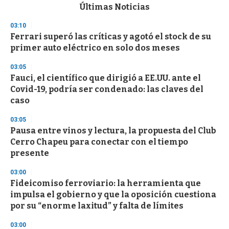
c
Últimas Noticias
o
n
03:10
d
Ferrari superó las críticas y agotó el stock de su
s
o
primer auto eléctrico en solo dos meses
f
3
03:05
3
s
Fauci, el científico que dirigió a EE.UU. ante el
e
Covid-19, podría ser condenado: las claves del
c
caso
o
n
d
03:05
s
Pausa entre vinos y lectura, la propuesta del Club
Cerro Chapeu para conectar con el tiempo
presente
03:00
Fideicomiso ferroviario: la herramienta que
impulsa el gobierno y que la oposición cuestiona
por su “enorme laxitud” y falta de límites
03:00