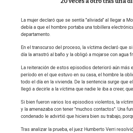
20 veces a otro tras una d
La mujer declaró que se sentía "aliviada" al llegar a
debía a que el hombre portaba una tobillera electróni
departamento.
En el transcurso del proceso, la víctima declaró que si
día la arrastró al baño y la obligó a mojarse con agua fr
La reiteración de estos episodios deterioró aún más el
período en el que estuvo en su casa, el hombre la obli
todo el día en la vivienda. De la sentencia surge que
llegó a decirle a la víctima que nadie le iba a creer, qu
Si bien fueron varios los episodios violentos, la víct
y la amenazaba con tener "muchos contactos". Una func
condenado le advirtió que hiciera bien su trabajo, po
Tras analizar la prueba, el juez Humberto Verri resolv