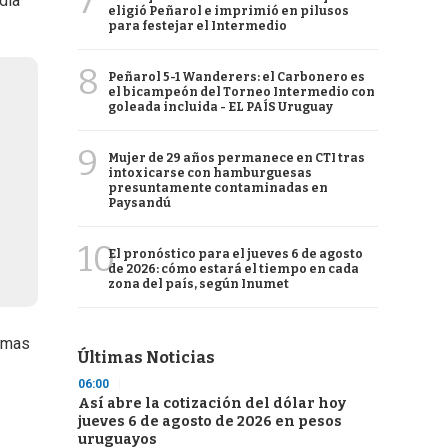
7
día
eligió Peñarol e imprimió en pilusos
para festejar el Intermedio
8
Peñarol 5-1 Wanderers: el Carbonero es
el bicampeón del Torneo Intermedio con
goleada incluida - EL PAÍS Uruguay
9
Mujer de 29 años permanece en CTI tras
intoxicarse con hamburguesas
presuntamente contaminadas en
Paysandú
10
El pronóstico para el jueves 6 de agosto
de 2026: cómo estará el tiempo en cada
zona del país, según Inumet
lemas
Últimas Noticias
06:00
Así abre la cotización del dólar hoy
jueves 6 de agosto de 2026 en pesos
uruguayos