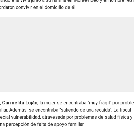
ndo ella vivía junto a su familia en Montevideo y el hombre resi
daron convivir en el domicilio de él.
,
Carmelita Luján
, la mujer se encontraba "muy frágil" por prob
liar. Además, se encontraba "saliendo de una recaída". La fiscal
ecial vulnerabilidad, atravesada por problemas de salud física y
na percepción de falta de apoyo familiar.