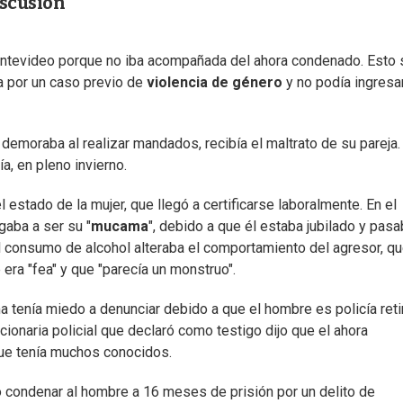
iscusión
 Montevideo porque no iba acompañada del ahora condenado. Esto 
ca por un caso previo de
violencia de género
y no podía ingresar
 demoraba al realizar mandados, recibía el maltrato de su pareja.
ía, en pleno invierno.
 estado de la mujer, que llegó a certificarse laboralmente. En el
gaba a ser su "
mucama
", debido a que él estaba jubilado y pas
 el consumo de alcohol alteraba el comportamiento del agresor, q
e era "fea" y que "parecía un monstruo".
ima tenía miedo a denunciar debido a que el hombre es policía ret
ionaria policial que declaró como testigo dijo que el ahora
rque tenía muchos conocidos.
ió condenar al hombre a 16 meses de prisión por un delito de