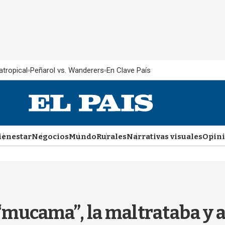
atropical
Peñarol vs. Wanderers
En Clave País
ienestar
Negocios
Mundo
Rurales
Narrativas visuales
Opin
 “mucama”, la maltrataba y