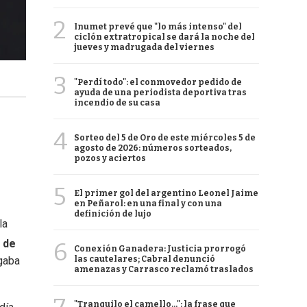
2
Inumet prevé que "lo más intenso" del
ciclón extratropical se dará la noche del
jueves y madrugada del viernes
3
"Perdí todo": el conmovedor pedido de
ayuda de una periodista deportiva tras
incendio de su casa
4
Sorteo del 5 de Oro de este miércoles 5 de
agosto de 2026: números sorteados,
pozos y aciertos
5
El primer gol del argentino Leonel Jaime
en Peñarol: en una final y con una
definición de lujo
la
d de
6
Conexión Ganadera: Justicia prorrogó
igaba
las cautelares; Cabral denunció
amenazas y Carrasco reclamó traslados
"Tranquilo el camello...": la frase que