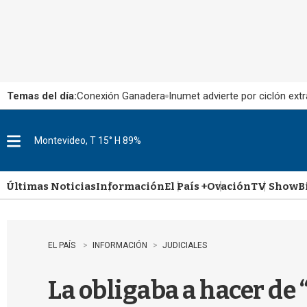
Temas del día:
Conexión Ganadera
Inumet advierte por ciclón extr
Montevideo, T 15° H 89%
M
e
n
u
Últimas Noticias
Información
El País +
Ovación
TV Show
B
EL PAÍS
INFORMACIÓN
JUDICIALES
La obligaba a hacer de