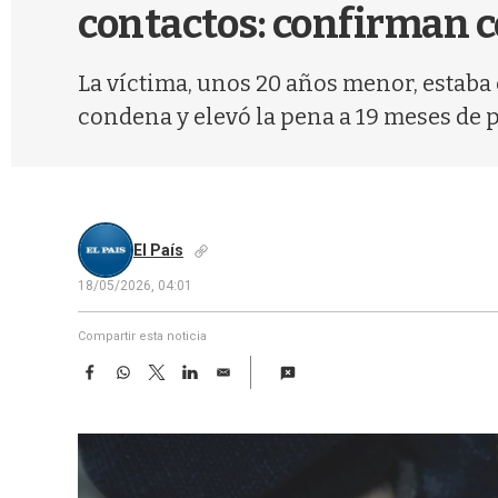
contactos: confirman c
La víctima, unos 20 años menor, estaba 
condena y elevó la pena a 19 meses de p
El País
18/05/2026, 04:01
Compartir esta noticia
F
W
T
L
E
a
h
w
i
m
c
a
i
n
a
e
t
t
k
i
b
s
t
e
l
o
A
e
d