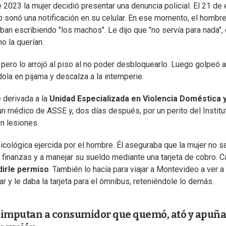
 2023 la mujer decidió presentar una denuncia policial. El 21 de
sonó una notificación en su celular. En ese momento, el hombr
ban escribiendo "los machos". Le dijo que "no servía para nada",
o la querían.
pero lo arrojó al piso al no poder desbloquearlo. Luego golpeó a
ola en pijama y descalza a la intemperie.
e derivada a la
Unidad Especializada en Violencia Doméstica 
 médico de ASSE y, dos días después, por un perito del Institu
n lesiones.
sicológica ejercida por el hombre. Él aseguraba que la mujer no s
as finanzas y a manejar su sueldo mediante una tarjeta de cobro. 
dirle permiso
. También lo hacía para viajar a Montevideo a ver a
ar y le daba la tarjeta para el ómnibus, reteniéndole lo demás.
 imputan a consumidor que quemó, ató y apuña