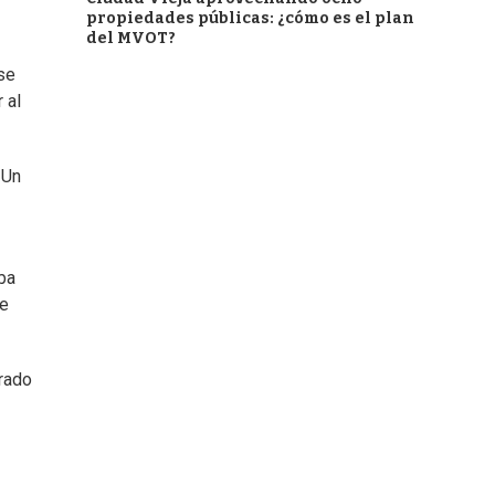
propiedades públicas: ¿cómo es el plan
del MVOT?
se
 al
 Un
aba
ue
irado