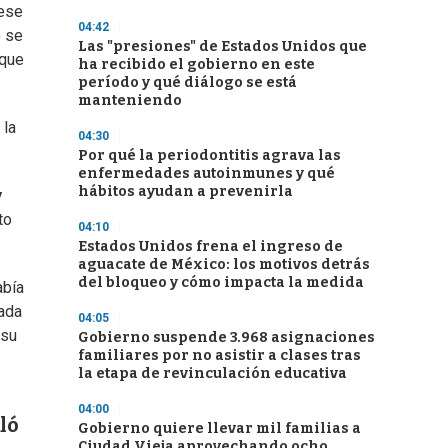
 ese
04:42
e se
Las "presiones" de Estados Unidos que
 que
ha recibido el gobierno en este
período y qué diálogo se está
manteniendo
 la
04:30
Por qué la periodontitis agrava las
enfermedades autoinmunes y qué
hábitos ayudan a prevenirla
y
to
04:10
Estados Unidos frena el ingreso de
aguacate de México: los motivos detrás
del bloqueo y cómo impacta la medida
abía
Cada
04:05
 su
Gobierno suspende 3.968 asignaciones
familiares por no asistir a clases tras
la etapa de revinculación educativa
04:00
ló
Gobierno quiere llevar mil familias a
Ciudad Vieja aprovechando ocho