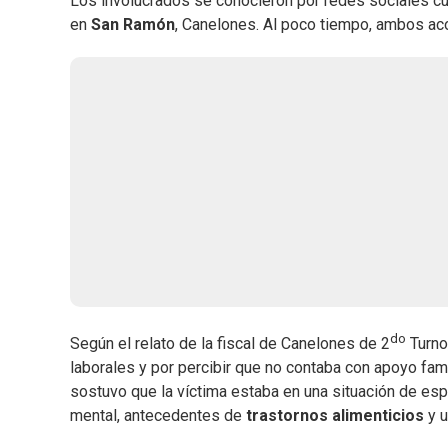
Los involucrados se conocieron por redes sociales cua
en
San Ramón
, Canelones. Al poco tiempo, ambos acor
do
Según el relato de la fiscal de Canelones de 2
Turno
laborales y por percibir que no contaba con apoyo fami
sostuvo que la víctima estaba en una situación de esp
mental, antecedentes de
trastornos alimenticios
y u