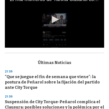
0
s
e
c
Últimas Noticias
o
n
21:59
d
"Que se juegue el fin de semana que viene": la
s
o
postura de Peñarol sobre la fijación del partido
f
ante City Torque
3
3
s
21:59
e
Suspensión de City Torque-Peñarol complica el
c
Clausura: posibles soluciones y la polémica por el
o