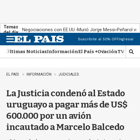
Temas
Negociaciones con EE.UU.
Murió Jorge Messi
Peñarol vs
del día:
Suscribite al 50% OFF
Ingresar
M
e
Últimas Noticias
Información
El País +
Ovación
TV Show
n
M
u
o
s
t
EL PAÍS
INFORMACIÓN
JUDICIALES
r
a
La Justicia condenó al Estado
r
b
uruguayo a pagar más de US$
�
s
600.000 por un avión
q
u
incautado a Marcelo Balcedo
e
d