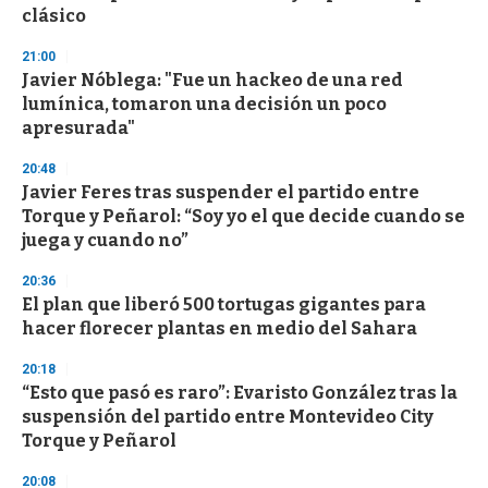
n
clásico
d
s
21:00
Javier Nóblega: "Fue un hackeo de una red
lumínica, tomaron una decisión un poco
apresurada"
20:48
Javier Feres tras suspender el partido entre
Torque y Peñarol: “Soy yo el que decide cuando se
juega y cuando no”
20:36
El plan que liberó 500 tortugas gigantes para
hacer florecer plantas en medio del Sahara
20:18
“Esto que pasó es raro”: Evaristo González tras la
suspensión del partido entre Montevideo City
Torque y Peñarol
20:08