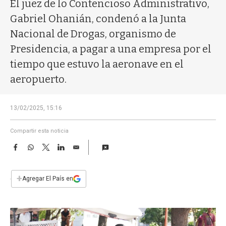
a
El juez de lo Contencioso Administrativo,
Gabriel Ohanián, condenó a la Junta
Nacional de Drogas, organismo de
Presidencia, a pagar a una empresa por el
tiempo que estuvo la aeronave en el
aeropuerto.
13/02/2025, 15:16
Compartir esta noticia
F
W
T
L
E
a
h
w
i
m
c
a
i
n
a
e
t
t
k
i
+
Agregar El País en
b
s
t
e
l
o
A
e
d
o
p
r
I
k
p
n