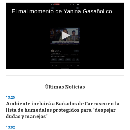
El mal momento de Yanina Gasañol con un hincha argentino en "Subrayado"
0
s
e
c
Últimas Noticias
o
n
13:25
d
Ambiente incluirá a Bañados de Carrasco en la
s
o
lista de humedales protegidos para “despejar
f
dudas y manejos”
3
3
s
13:02