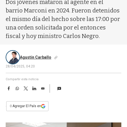
a
Dos jóvenes mataron al agente en el
barrio Marconi en 2024. Fueron detenidos
el mismo día del hecho sobre las 17:00 por
una orden solicitada por el entonces
fiscal y hoy ministro Carlos Negro.
Agustín Carballo
28/04/2025, 04:20
Compartir esta noticia
F
W
T
L
E
a
h
w
i
m
c
a
i
n
a
e
t
t
k
i
+
Agregar El País en
b
s
t
e
l
o
A
e
d
o
p
r
I
k
p
n