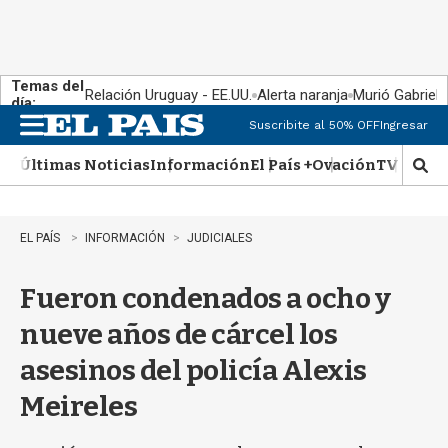
Temas del
Relación Uruguay - EE.UU.
Alerta naranja
Murió Gabriel 
día:
Suscribite al 50% OFF
Ingresar
M
e
Últimas Noticias
Información
El País +
Ovación
TV Show
n
M
u
o
s
t
EL PAÍS
INFORMACIÓN
JUDICIALES
r
a
Fueron condenados a ocho y
r
b
nueve años de cárcel los
�
s
asesinos del policía Alexis
q
u
Meireles
e
d