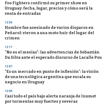
e
Foo Fighters confirmó su primer show en
c
Uruguay: fecha, lugar, precios y cómo será la
o
n
venta de entradas
d
s
12:56
Hombre fue asesinado de varios disparos en
Peñarol: vieron a una moto huir del lugar del
crimen
12:17
"No es el mesías": las advertencias de Sebastián
Da Silva ante el esperado discurso de Lacalle Pou
12:07
"Es un mercado en punto de inflexión": la visión
de una tecnológica argentina que escala su
negocio en Uruguay
12:06
Casi todo el país bajo alerta naranja de Inumet
por tormentas muy fuertes y severas