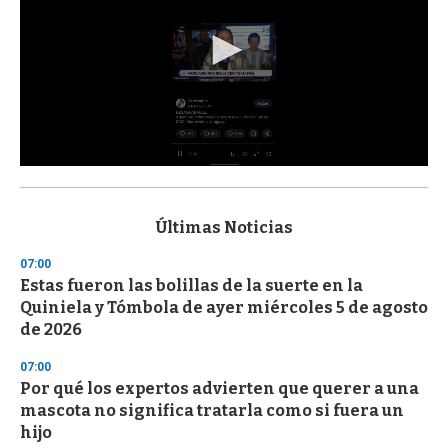
0
s
e
c
Últimas Noticias
o
n
07:00
d
Estas fueron las bolillas de la suerte en la
s
o
Quiniela y Tómbola de ayer miércoles 5 de agosto
f
de 2026
3
3
s
07:00
e
Por qué los expertos advierten que querer a una
c
mascota no significa tratarla como si fuera un
o
n
hijo
d