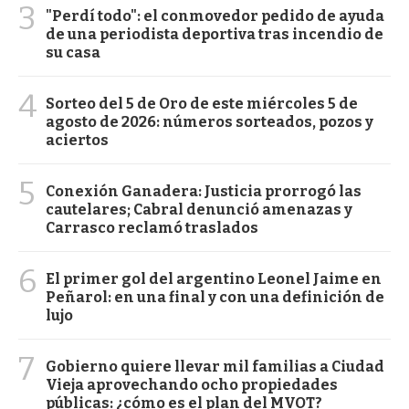
3
"Perdí todo": el conmovedor pedido de ayuda
de una periodista deportiva tras incendio de
su casa
4
Sorteo del 5 de Oro de este miércoles 5 de
agosto de 2026: números sorteados, pozos y
aciertos
5
Conexión Ganadera: Justicia prorrogó las
cautelares; Cabral denunció amenazas y
Carrasco reclamó traslados
6
El primer gol del argentino Leonel Jaime en
Peñarol: en una final y con una definición de
lujo
7
Gobierno quiere llevar mil familias a Ciudad
Vieja aprovechando ocho propiedades
públicas: ¿cómo es el plan del MVOT?