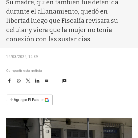
a
Su madre, quien también fue detenida
durante el allanamiento, quedó en
libertad luego que Fiscalía revisara su
celular y viera que la mujer no tenía
conexión con las sustancias.
14/03/2024, 12:39
Compartir esta noticia
F
W
T
L
E
a
h
w
i
m
c
a
i
n
a
e
t
t
k
i
+
Agregar El País en
b
s
t
e
l
o
A
e
d
o
p
r
I
k
p
n