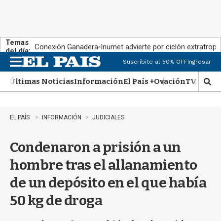
Temas
Conexión Ganadera
Inumet advierte por ciclón extratropi
del día:
Suscribite al 50% OFF
Ingresar
M
e
Últimas Noticias
Información
El País +
Ovación
TV Show
n
M
u
o
s
t
EL PAÍS
INFORMACIÓN
JUDICIALES
r
a
Condenaron a prisión a un
r
b
hombre tras el allanamiento
�
s
de un depósito en el que había
q
u
50 kg de droga
e
d