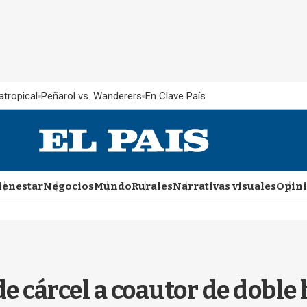
atropical
Peñarol vs. Wanderers
En Clave País
ienestar
Negocios
Mundo
Rurales
Narrativas visuales
Opin
e cárcel a coautor de doble