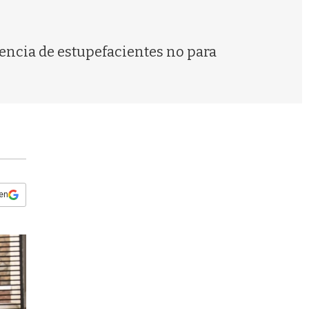
s
q
u
e
ncia de estupefacientes no para
d
a
 en