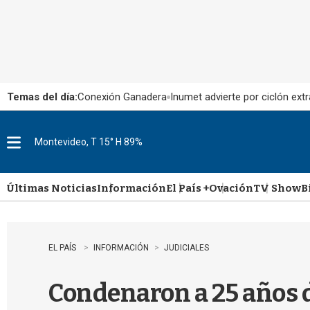
Temas del día:
Conexión Ganadera
Inumet advierte por ciclón extr
Montevideo, T 15° H 89%
M
e
n
u
Últimas Noticias
Información
El País +
Ovación
TV Show
B
EL PAÍS
INFORMACIÓN
JUDICIALES
Condenaron a 25 años d