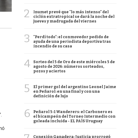
2
Inumet prevé que "lo más intenso" del
ciclón extratropical se dará la noche del
jueves y madrugada del viernes
3
"Perdí todo": el conmovedor pedido de
ayuda de una periodista deportiva tras
incendio de su casa
4
Sorteo del 5 de Oro de este miércoles 5 de
agosto de 2026: números sorteados,
pozos y aciertos
5
El primer gol del argentino Leonel Jaime
en Peñarol: en una final y con una
definición de lujo
6
Peñarol 5-1 Wanderers: el Carbonero es
".
el bicampeón del Torneo Intermedio con
goleada incluida - EL PAÍS Uruguay
rmó
Conexión Ganadera: Justicia prorrogó