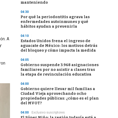
manteniendo
04:30
Por qué la periodontitis agrava las
enfermedades autoinmunes y qué
hábitos ayudan a prevenirla
04:10
ón. A
Estados Unidos frena el ingreso de
y
aguacate de México: los motivos detrás
del bloqueo y cómo impacta la medida
04:05
ron
Gobierno suspende 3.968 asignaciones
familiares por no asistir a clases tras
la etapa de revinculación educativa
04:00
Gobierno quiere llevar mil familias a
Ciudad Vieja aprovechando ocho
propiedades públicas: ¿cómo es el plan
del MVOT?
04:00
Exclusivo suscriptores
El Súper Niño: la región todavía está a