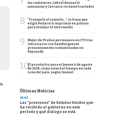
7
las cautelares; Cabral denunció
amenazas y Carrasco reclamó traslados
8
"Tranquilo el camello...": la frase que
eligió Peñarol e imprimió en pilusos
para festejar el Intermedio
9
Mujer de 29 años permanece en CTI tras
intoxicarse con hamburguesas
presuntamente contaminadas en
Paysandú
10
El pronóstico para el jueves 6 de agosto
de 2026: cómo estará el tiempo en cada
zona del país, según Inumet
la
Últimas Noticias
04:42
Las "presiones" de Estados Unidos que
ha recibido el gobierno en este
período y qué diálogo se está