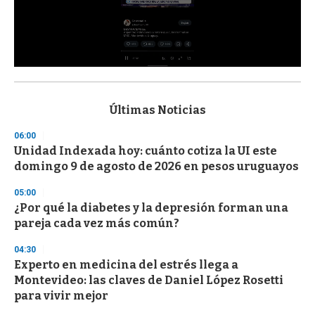
0
s
e
c
Últimas Noticias
o
n
06:00
d
Unidad Indexada hoy: cuánto cotiza la UI este
s
o
domingo 9 de agosto de 2026 en pesos uruguayos
f
3
05:00
3
s
¿Por qué la diabetes y la depresión forman una
e
pareja cada vez más común?
c
o
04:30
n
d
Experto en medicina del estrés llega a
s
Montevideo: las claves de Daniel López Rosetti
para vivir mejor