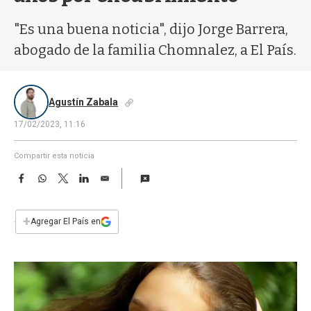
a
"Es una buena noticia", dijo Jorge Barrera,
abogado de la familia Chomnalez, a El País.
Agustín Zabala
17/02/2023, 11:16
Compartir esta noticia
F
W
T
L
E
a
h
w
i
m
c
a
i
n
a
e
t
t
k
i
+
Agregar El País en
b
s
t
e
l
o
A
e
d
o
p
r
I
k
p
n