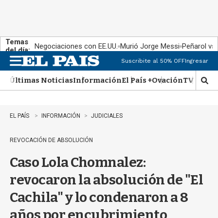
Temas
Negociaciones con EE.UU.
Murió Jorge Messi
Peñarol vs
del día:
Suscribite al 50% OFF
Ingresar
M
e
Últimas Noticias
Información
El País +
Ovación
TV Show
n
M
u
o
s
t
EL PAÍS
INFORMACIÓN
JUDICIALES
r
a
REVOCACIÓN DE ABSOLUCIÓN
r
b
Caso Lola Chomnalez:
�
s
revocaron la absolución de "El
q
u
Cachila" y lo condenaron a 8
e
d
años por encubrimiento