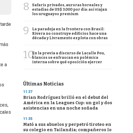
8
Safaris privados, auroras boreales y
estadías de US$ 3.000 por día: así viajan
los uruguayos premium
tarde
9
La paradoja en la frontera con Brasil:
Rivera no construye edificios hace una
década y Livramento explota con obras
emás
10
En la previa a discurso de Lacalle Pou,
blancos se enfrascan en polémica
interna sobre qué oposición ejercer
te a
Últimas Noticias
os
11:37
Brian Rodríguez brilló en el debut del
América en la Leagues Cup: un gol y dos
ces,
asistencias en una noche soñada
scales
11:35
Mató a sus abuelos y perpetró tiroteo en
su colegio en Tailandia; compañeros lo