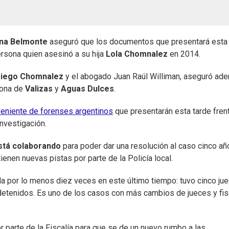
ana Belmonte
aseguró que los documentos que presentará esta 
ersona quien asesinó a su hija
Lola Chomnalez
en 2014.
iego Chomnalez
y el abogado Juan Raúl Williman, aseguró ad
zona de
Valizas
y
Aguas Dulces
.
eniente de forenses argentinos
que presentarán esta tarde fren
investigación.
está colaborando
para poder dar una resolución al caso cinco añ
enen nuevas pistas por parte de la Policía local.
a por lo menos diez veces en este último tiempo: tuvo cinco jue
en detenidos. Es uno de los casos con más cambios de jueces y fi
r parte de la Fiscalía para que se de un nuevo rumbo a las