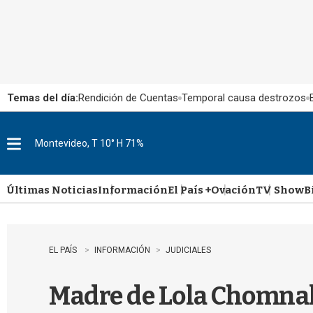
Temas del día:
Rendición de Cuentas
Temporal causa destrozos
Montevideo, T 10° H 71%
M
e
n
u
Últimas Noticias
Información
El País +
Ovación
TV Show
B
EL PAÍS
INFORMACIÓN
JUDICIALES
Madre de Lola Chomnal