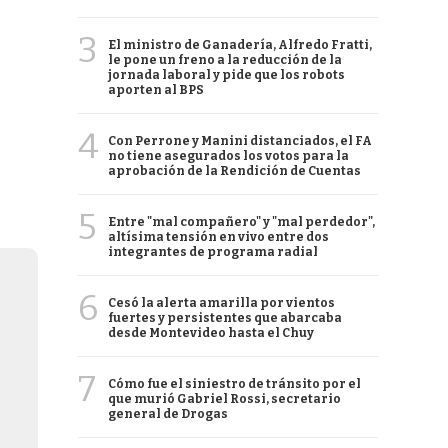
3
El ministro de Ganadería, Alfredo Fratti,
le pone un freno a la reducción de la
jornada laboral y pide que los robots
aporten al BPS
4
Con Perrone y Manini distanciados, el FA
no tiene asegurados los votos para la
aprobación de la Rendición de Cuentas
5
Entre "mal compañero" y "mal perdedor",
altísima tensión en vivo entre dos
integrantes de programa radial
6
Cesó la alerta amarilla por vientos
fuertes y persistentes que abarcaba
desde Montevideo hasta el Chuy
7
Cómo fue el siniestro de tránsito por el
que murió Gabriel Rossi, secretario
general de Drogas