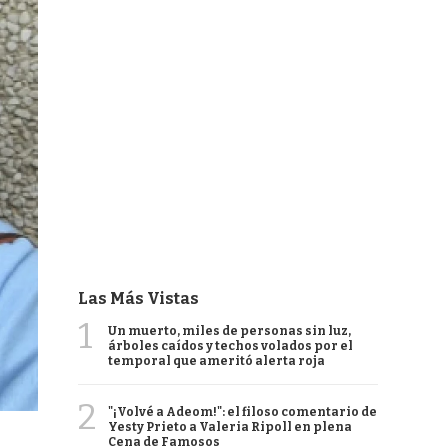
Las Más Vistas
1
Un muerto, miles de personas sin luz,
árboles caídos y techos volados por el
temporal que ameritó alerta roja
2
"¡Volvé a Adeom!": el filoso comentario de
Yesty Prieto a Valeria Ripoll en plena
Cena de Famosos