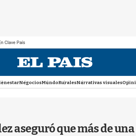
En Clave País
ienestar
Negocios
Mundo
Rurales
Narrativas visuales
Opin
ez aseguró que más de una 