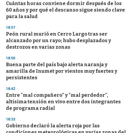
e
Cuántas horas conviene dormir después de los
c
60 años y por qué el descanso sigue siendo clave
o
n
para la salud
d
s
18:57
Peón rural murió en Cerro Largo tras ser
alcanzado por un rayo; hubo desplazados y
destrozos en varias zonas
18:50
Buena parte del país bajo alerta naranja y
amarilla de Inumet por vientos muy fuertes y
persistentes
18:42
Entre "mal compañero" y "mal perdedor",
altísima tensión en vivo entre dos integrantes
de programa radial
18:33
Gobierno declaró la alerta roja por las
condiciones meteorológicas en varias zonas del