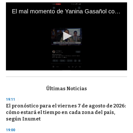
El mal momento de Yanina Gasañol con un hincha argentino en "Subrayado"
0
s
e
c
Últimas Noticias
o
n
19:11
d
El pronóstico para el viernes 7 de agosto de 2026:
s
o
cómo estará el tiempo en cada zona del país,
f
según Inumet
3
3
s
19:00