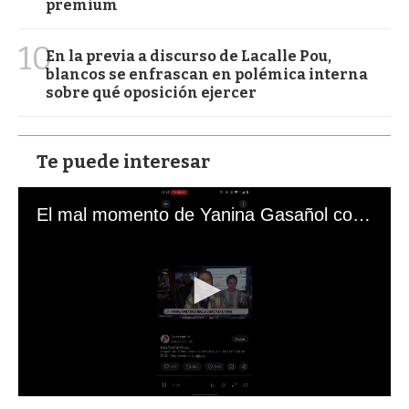
premium
10
En la previa a discurso de Lacalle Pou,
blancos se enfrascan en polémica interna
sobre qué oposición ejercer
Te puede interesar
El mal momento de Yanina Gasañol con un hincha argentino en "Subrayado"
0