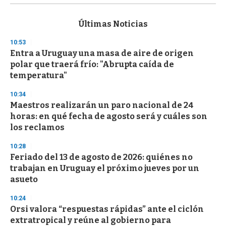
s
e
c
Últimas Noticias
o
n
10:53
d
Entra a Uruguay una masa de aire de origen
s
o
polar que traerá frío: "Abrupta caída de
f
temperatura"
3
3
s
10:34
e
Maestros realizarán un paro nacional de 24
c
horas: en qué fecha de agosto será y cuáles son
o
n
los reclamos
d
s
10:28
Feriado del 13 de agosto de 2026: quiénes no
trabajan en Uruguay el próximo jueves por un
asueto
10:24
Orsi valora “respuestas rápidas” ante el ciclón
extratropical y reúne al gobierno para