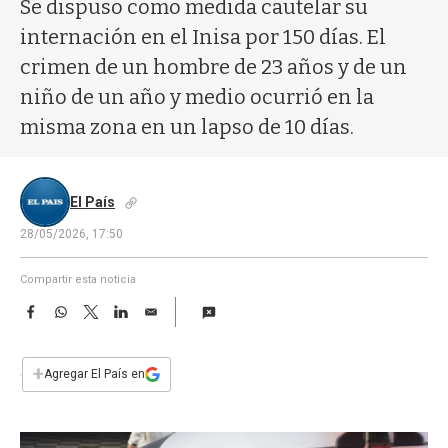
a
Se dispuso como medida cautelar su
internación en el Inisa por 150 días. El
crimen de un hombre de 23 años y de un
niño de un año y medio ocurrió en la
misma zona en un lapso de 10 días.
El País
28/05/2026, 17:50
Compartir esta noticia
F
W
T
L
E
a
h
w
i
m
c
a
i
n
a
e
t
t
k
i
+
Agregar El País en
b
s
t
e
l
o
A
e
d
o
p
r
I
k
p
n