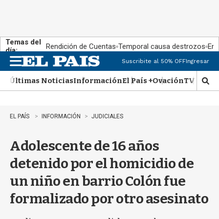
Temas del
Rendición de Cuentas
Temporal causa destrozos
En 
día:
Suscribite al 50% OFF
Ingresar
M
e
Últimas Noticias
Información
El País +
Ovación
TV Show
n
M
u
o
s
t
EL PAÍS
INFORMACIÓN
JUDICIALES
r
a
Adolescente de 16 años
r
b
detenido por el homicidio de
�
s
un niño en barrio Colón fue
q
u
formalizado por otro asesinato
e
d