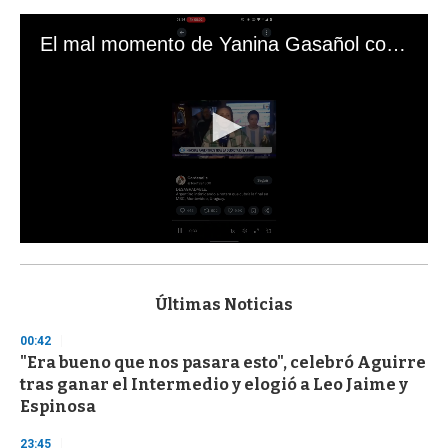
El mal momento de Yanina Gasañol con un hincha argentino en "Subrayado"
0
s
e
c
Últimas Noticias
o
n
00:42
d
"Era bueno que nos pasara esto", celebró Aguirre
s
o
tras ganar el Intermedio y elogió a Leo Jaime y
f
Espinosa
3
3
s
23:45