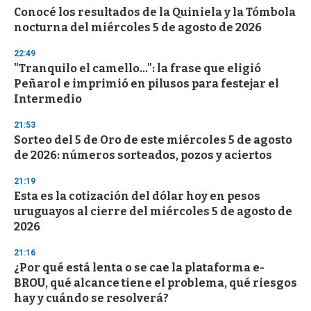
e
Conocé los resultados de la Quiniela y la Tómbola
c
nocturna del miércoles 5 de agosto de 2026
o
n
d
22:49
s
"Tranquilo el camello...": la frase que eligió
Peñarol e imprimió en pilusos para festejar el
Intermedio
21:53
Sorteo del 5 de Oro de este miércoles 5 de agosto
de 2026: números sorteados, pozos y aciertos
21:19
Esta es la cotización del dólar hoy en pesos
uruguayos al cierre del miércoles 5 de agosto de
2026
21:16
¿Por qué está lenta o se cae la plataforma e-
BROU, qué alcance tiene el problema, qué riesgos
hay y cuándo se resolverá?