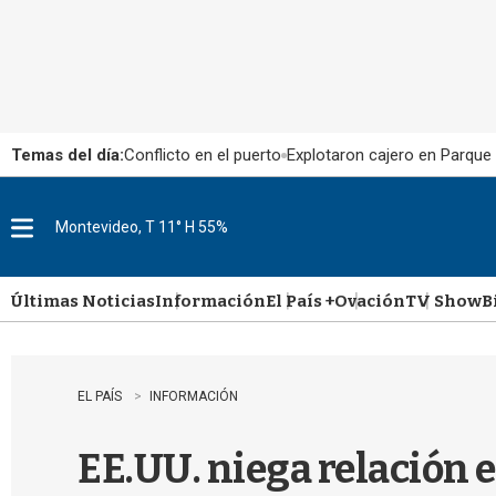
Temas del día:
Conflicto en el puerto
Explotaron cajero en Parque
Montevideo, T 11° H 55%
M
e
n
u
Últimas Noticias
Información
El País +
Ovación
TV Show
B
EL PAÍS
INFORMACIÓN
EE.UU. niega relación e