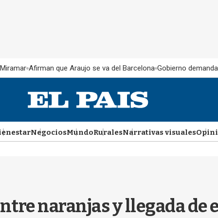
 Miramar
Afirman que Araujo se va del Barcelona
Gobierno demanda
ienestar
Negocios
Mundo
Rurales
Narrativas visuales
Opin
ntre naranjas y llegada de 