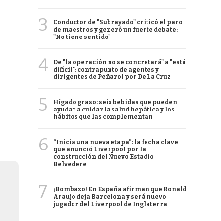
3
Conductor de "Subrayado" criticó el paro
de maestros y generó un fuerte debate:
"No tiene sentido"
4
De "la operación no se concretará" a "está
difícil": contrapunto de agentes y
dirigentes de Peñarol por De La Cruz
5
Hígado graso: seis bebidas que pueden
ayudar a cuidar la salud hepática y los
hábitos que las complementan
6
“Inicia una nueva etapa”: la fecha clave
que anunció Liverpool por la
construcción del Nuevo Estadio
Belvedere
7
¡Bombazo! En España afirman que Ronald
Araujo deja Barcelona y será nuevo
jugador del Liverpool de Inglaterra