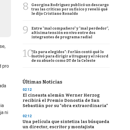
8
Georgina Rodríguez publicó un descargo
tras las críticas por su físico y reveló qué
le dijo Cristiano Ronaldo
9
Entre "mal compañero" y "mal perdedor",
altísima tensión en vivo entre dos
integrantes de programa radial
se,
10
“Es para elegidos”: Forlán contó qué lo
motivó para dirigir a Uruguay y el récord
de su abuelo como DT de la Celeste
d pro
Últimas Noticias
ada
02:12
El cineasta alemán Werner Herzog
recibirá el Premio Donostia de San
ia
Sebastián por su "obra extraordinaria"
ja ni
02:12
Una película que sintetiza las búsqueda
un director, escritor y montajista