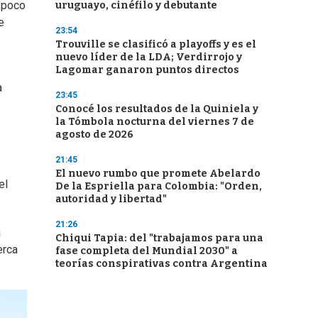
l poco
uruguayo, cinéfilo y debutante
e
23:54
Trouville se clasificó a playoffs y es el
nuevo líder de la LDA; Verdirrojo y
Lagomar ganaron puntos directos
a
23:45
Conocé los resultados de la Quiniela y
la Tómbola nocturna del viernes 7 de
agosto de 2026
21:45
El nuevo rumbo que promete Abelardo
el
De la Espriella para Colombia: "Orden,
autoridad y libertad"
21:26
a
Chiqui Tapia: del "trabajamos para una
erca
fase completa del Mundial 2030" a
teorías conspirativas contra Argentina