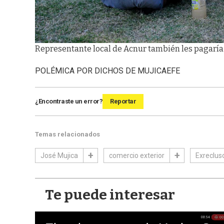
Representante local de Acnur también les pagaría 
POLÉMICA POR DICHOS DE MUJICA
EFE
¿Encontraste un error?
Reportar
Temas relacionados
José Mujica
comercio exterior
Exreclu
Te puede interesar