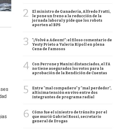
2
El ministro de Ganadería, Alfredo Fratti,
le pone un freno a la reducción de la
jornada laboral y pide que los robots
aporten al BPS
3
"¡Volvé a Adeom!": el filoso comentario de
Yesty Prieto a Valeria Ripoll en plena
Cena de Famosos
4
Con Perrone y Manini distanciados, el FA
no tiene asegurados los votos para la
aprobación de la Rendición de Cuentas
5
Entre "mal compañero" y "mal perdedor",
ases
altísima tensión en vivo entre dos
udad
integrantes de programa radial
6
Cómo fue el siniestro de tránsito por el
gias
que murió Gabriel Rossi, secretario
general de Drogas