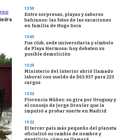
13:50
rico
Entre sorpresas, playas y sabores
iedra
bahianos: las fotos de las vacaciones
en familia de Hugo Soca
13:45
Fue club, sede universitaria y símbolo
de Playa Hermosa: hoy debaten su
posible demolición
13:25
Ministerio del Interior abrió llamado
laboral con sueldo de $63.937 para 223
cargos
13:22
Florencia Núñez: su gira por Uruguay y
el consejo de Jorge Drexler que la
impulsó a probar suerte en Madrid
13:22
El tercer país más pequeño del planeta
oficializó su cambio de nombre y
gentilicio: cómo se llamará