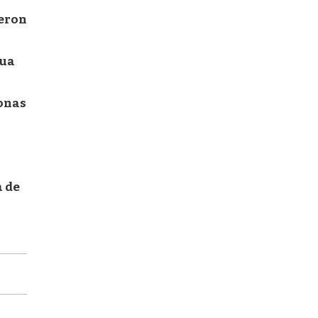
ieron
gua
zonas
a de