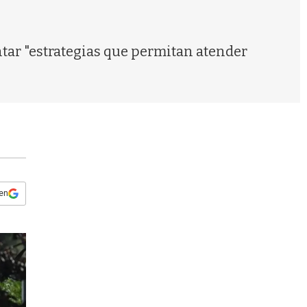
s
q
u
e
ar "estrategias que permitan atender
d
a
 en