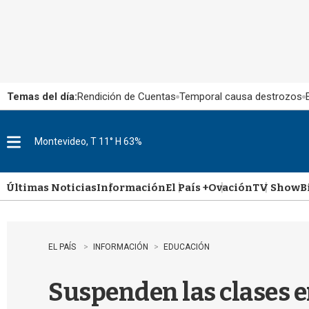
Temas del día:
Rendición de Cuentas
Temporal causa destrozos
Montevideo, T 11° H 63%
M
e
n
u
Últimas Noticias
Información
El País +
Ovación
TV Show
B
EL PAÍS
INFORMACIÓN
EDUCACIÓN
Suspenden las clases e