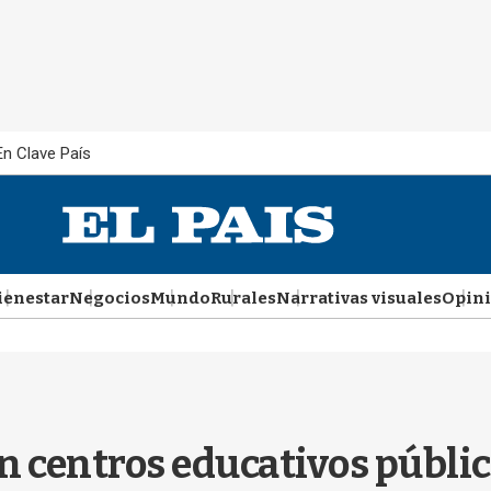
En Clave País
ienestar
Negocios
Mundo
Rurales
Narrativas visuales
Opin
n centros educativos públic