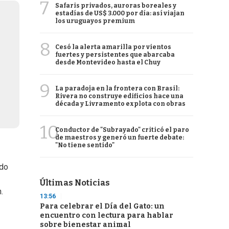
7
Safaris privados, auroras boreales y
estadías de US$ 3.000 por día: así viajan
los uruguayos premium
8
Cesó la alerta amarilla por vientos
fuertes y persistentes que abarcaba
desde Montevideo hasta el Chuy
9
La paradoja en la frontera con Brasil:
Rivera no construye edificios hace una
década y Livramento explota con obras
10
Conductor de "Subrayado" criticó el paro
de maestros y generó un fuerte debate:
"No tiene sentido"
ido
Últimas Noticias
.
13:56
Para celebrar el Día del Gato: un
encuentro con lectura para hablar
sobre bienestar animal