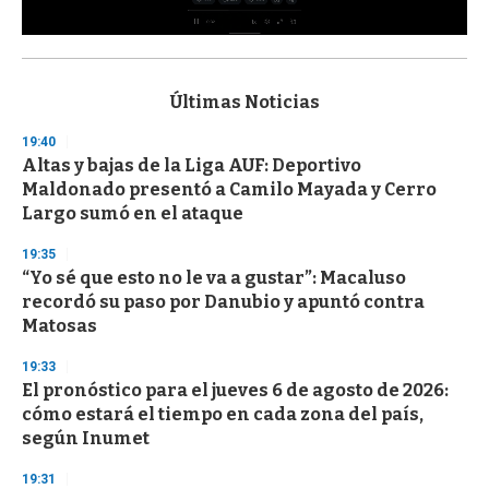
0
s
e
c
Últimas Noticias
o
n
19:40
d
Altas y bajas de la Liga AUF: Deportivo
s
o
Maldonado presentó a Camilo Mayada y Cerro
f
Largo sumó en el ataque
3
3
s
19:35
e
“Yo sé que esto no le va a gustar”: Macaluso
c
recordó su paso por Danubio y apuntó contra
o
n
Matosas
d
s
19:33
El pronóstico para el jueves 6 de agosto de 2026:
cómo estará el tiempo en cada zona del país,
según Inumet
19:31