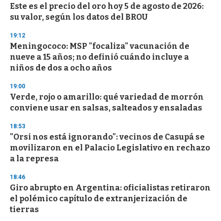
Este es el precio del oro hoy 5 de agosto de 2026:
su valor, según los datos del BROU
19:12
Meningococo: MSP "focaliza" vacunación de
nueve a 15 años; no definió cuándo incluye a
niños de dos a ocho años
19:00
Verde, rojo o amarillo: qué variedad de morrón
conviene usar en salsas, salteados y ensaladas
18:53
"Orsi nos está ignorando": vecinos de Casupá se
movilizaron en el Palacio Legislativo en rechazo
a la represa
18:46
Giro abrupto en Argentina: oficialistas retiraron
el polémico capítulo de extranjerización de
tierras