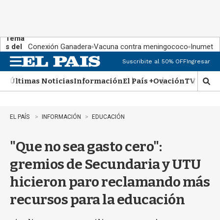
Tema
s del
Conexión Ganadera
Vacuna contra meningococo
Inumet ad
día:
Suscribite al 50% OFF
Ingresar
M
e
Últimas Noticias
Información
El País +
Ovación
TV Show
n
M
u
o
s
t
EL PAÍS
INFORMACIÓN
EDUCACIÓN
r
a
"Que no sea gasto cero":
r
b
gremios de Secundaria y UTU
�
s
hicieron paro reclamando más
q
u
recursos para la educación
e
d