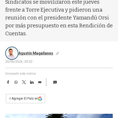
a
Sindicatos se movilizaron este jueves
frente a Torre Ejecutiva y pidieron una
reunión con el presidente Yamandú Orsi
por más presupuesto en esta Rendición de
Cuentas.
Agustín Magallanes
25/06/2026, 20:02
Compartir esta noticia
F
W
T
L
E
a
h
w
i
m
c
a
i
n
a
e
t
t
k
i
+
Agregar El País en
b
s
t
e
l
o
A
e
d
o
p
r
I
k
p
n